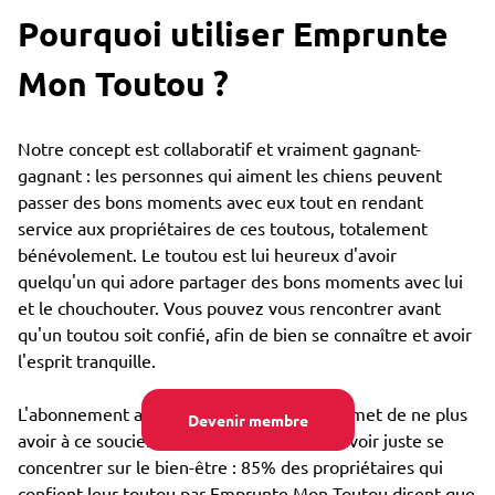
Pourquoi utiliser Emprunte
Mon Toutou ?
Notre concept est collaboratif et vraiment gagnant-
gagnant : les personnes qui aiment les chiens peuvent
passer des bons moments avec eux tout en rendant
service aux propriétaires de ces toutous, totalement
bénévolement. Le toutou est lui heureux d'avoir
quelqu'un qui adore partager des bons moments avec lui
et le chouchouter. Vous pouvez vous rencontrer avant
qu'un toutou soit confié, afin de bien se connaître et avoir
l'esprit tranquille.
L'abonnement annuel très bon marché permet de ne plus
Devenir membre
avoir à ce soucier du coût de garde, et pouvoir juste se
concentrer sur le bien-être : 85% des propriétaires qui
confient leur toutou par Emprunte Mon Toutou disent que