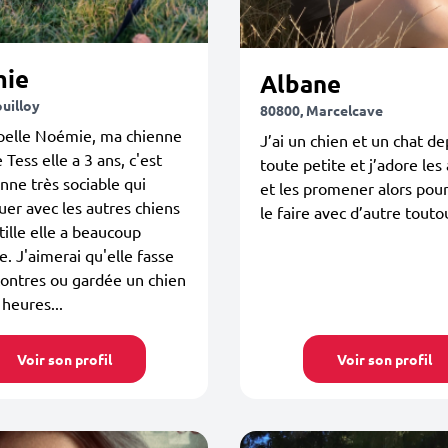
ie
Albane
uilloy
80800, Marcelcave
pelle Noémie, ma chienne
J’ai un chien et un chat de
 Tess elle a 3 ans, c'est
toute petite et j’adore le
nne très sociable qui
et les promener alors pou
uer avec les autres chiens
le faire avec d’autre toutou
tille elle a beaucoup
e. J'aimerai qu'elle fasse
ontres ou gardée un chien
heures...
Voir son profil
Voir son profil