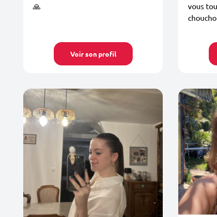
🙏
vous tou
chouchou
Voir son profil