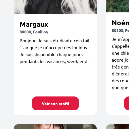
Noém
Margaux
80800, Fo
80800, Fouilloy
Je m'ap
Bonjour, Je suis étudiante cela fait
s'appelle
1 an que je m’occupe des loulous.
une chie
Je suis disponible chaque jours
adore jo
pendants les vacances, week-end ..
très gen
d'énergi
des renc
quelque 
Voir son profil