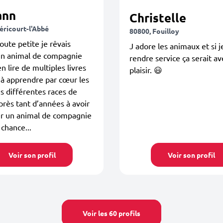
ann
Christelle
éricourt-l'Abbé
80800, Fouilloy
oute petite je rêvais
J adore les animaux et si 
un animal de compagnie
rendre service ça serait av
n lire de multiples livres
plaisir. 😃
’à apprendre par cœur les
 différentes races de
près tant d’années à avoir
er un animal de compagnie
a chance...
Voir son profil
Voir son profil
Voir les 60 profils