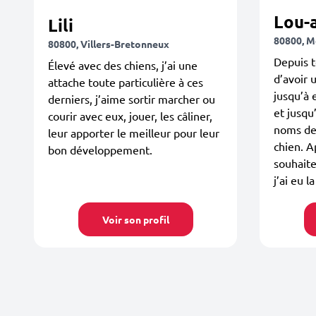
Lou-
Lili
80800, M
80800, Villers-Bretonneux
Depuis t
Élevé avec des chiens, j’ai une
d’avoir 
attache toute particulière à ces
jusqu’à e
derniers, j’aime sortir marcher ou
et jusqu
courir avec eux, jouer, les câliner,
noms des
leur apporter le meilleur pour leur
chien. A
bon développement.
souhait
j’ai eu l
Voir son profil