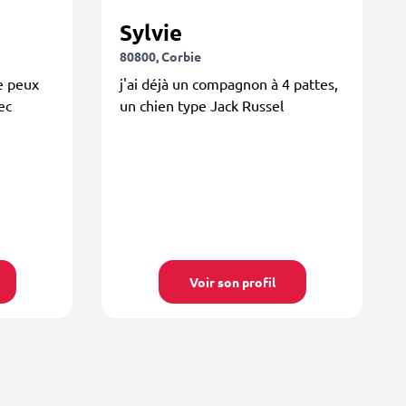
Sylvie
80800, Corbie
je peux
j'ai déjà un compagnon à 4 pattes,
ec
un chien type Jack Russel
Voir son profil