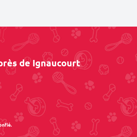
près de Ignaucourt
onfié.