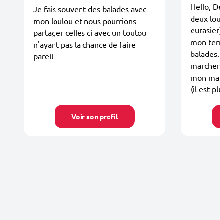
Hello, D
Je fais souvent des balades avec
deux lou
mon loulou et nous pourrions
eurasier
partager celles ci avec un toutou
mon tem
n'ayant pas la chance de faire
balades.
pareil
marcher 
mon mari
(il est p
Voir son profil