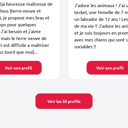
éjà heureuse maîtresse de
J’adore les animaux ! J’ai 
lous (terre-neuve et
teckel, une femelle de 7 m
), je propose mes bras et
un labrador de 12 ans ! L
ps pour quelques
de ma vie !! J’adore les a
 J'ai besoin et j'aime
et je suis toujours en pr
mais le terre neuve de
avec mes chiens qui sont 
 est difficile a maîtriser
sociables !!
lus lourd que moi)...
Voir son profil
Voir son profil
Voir les 33 profils