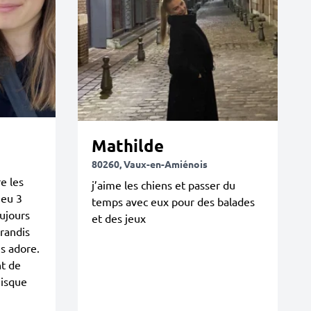
Mathilde
80260, Vaux-en-Amiénois
e les
j’aime les chiens et passer du
 eu 3
temps avec eux pour des balades
oujours
et des jeux
grandis
s adore.
t de
uisque