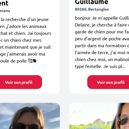
Guillaume
ent
80260, Bertangles
miens
bonjour Je m’appelle Gui
à la recherche d'un jeune
Delaire, je cherche à faire 
ien ,j'adore les animaux
garde de chien pour me fa
chat et chien. Jai toujours
peu d’argent de poche ava
ec un chien chez mes
partir dans ma formation 
et maintenant que je suit
l’armée de terre, j’ai mo
e j'aimerais avoir ma
chien chez moi, un malino
oule de poile 🥰🐕
type femelle. Je suis pl...
Voir son profil
Voir son profil