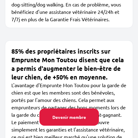
dog-sitting/dog walking. En cas de problème, vous
bénéficiez d'une assistance vétérinaire 24/24h et
7/7j en plus de la Garantie Frais Vétérinaires.
85% des propriétaires inscrits sur
Emprunte Mon Toutou disent que cela
a permis d'augmenter le bien-être de
leur chien, de +50% en moyenne.
L'avantage d'Emprunte Mon Toutou pour la garde de
chien est que les membres sont des bénévoles,
portés par l'amour des chiens. Cela permet aux
emprunteurs de partager des bons moments lors de
la garde du chien, c'est vraiment gagnant-gagnant.
Devenir membre
Le paiement de l'abonnement annuel couvre
simplement les garanties et l'assistance vétérinaire,
ce qui est bien meilleur marché qu'une solution de