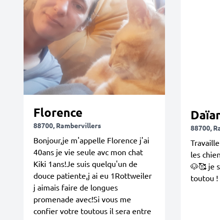
Florence
Daïa
88700, Rambervillers
88700, R
Bonjour,je m'appelle Florence j'ai
Travaill
40ans je vie seule avc mon chat
les chien
Kiki 1ans!Je suis quelqu'un de
🐶🥰 je 
douce patiente,j ai eu 1Rottweiler
toutou !
j aimais faire de longues
promenade avec!Si vous me
confier votre toutous il sera entre