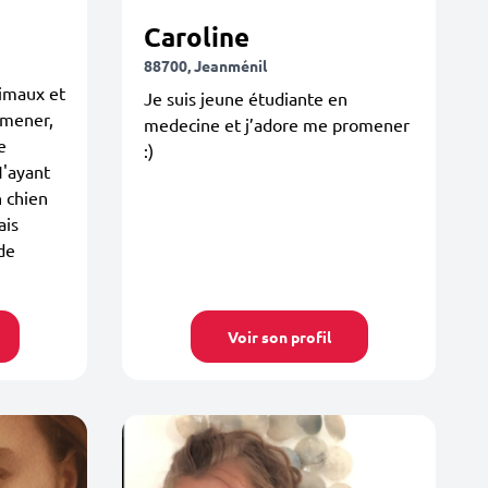
Caroline
88700, Jeanménil
imaux et
Je suis jeune étudiante en
omener,
medecine et j’adore me promener
e
:)
N'ayant
n chien
ais
 de
Voir son profil