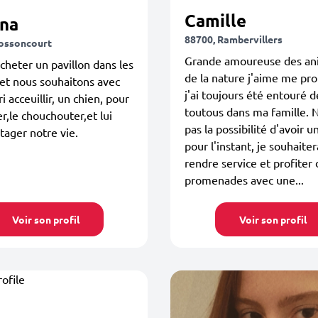
Camille
ina
88700, Rambervillers
ossoncourt
Grande amoureuse des an
acheter un pavillon dans les
de la nature j'aime me pr
et nous souhaitons avec
j'ai toujours été entouré d
 acceuillir, un chien, pour
toutous dans ma famille. 
er,le chouchouter,et lui
pas la possibilité d'avoir u
rtager notre vie.
pour l'instant, je souhaiter
rendre service et profiter
promenades avec une...
Voir son profil
Voir son profil