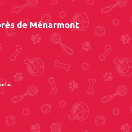
 près de Ménarmont
onfié.