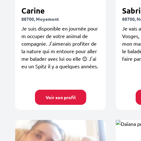
Carine
Sabr
88700, Moyemont
88700, N
Je suis disponible en journée pour
Je vais 
m occuper de votre animal de
Vosges, 
compagnie. J'aimerais profiter de
mon mari
la nature qui m entoure pour aller
le balad
me balader avec lui ou elle 😊 J'ai
faire pa
eu un Spitz il y a quelques années.
Voir son profil