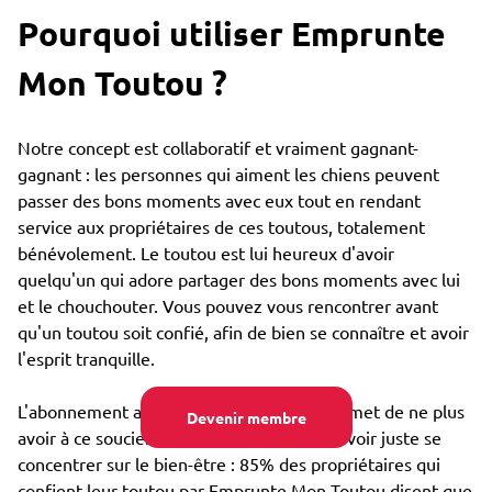
Pourquoi utiliser Emprunte
Mon Toutou ?
Notre concept est collaboratif et vraiment gagnant-
gagnant : les personnes qui aiment les chiens peuvent
passer des bons moments avec eux tout en rendant
service aux propriétaires de ces toutous, totalement
bénévolement. Le toutou est lui heureux d'avoir
quelqu'un qui adore partager des bons moments avec lui
et le chouchouter. Vous pouvez vous rencontrer avant
qu'un toutou soit confié, afin de bien se connaître et avoir
l'esprit tranquille.
L'abonnement annuel très bon marché permet de ne plus
Devenir membre
avoir à ce soucier du coût de garde, et pouvoir juste se
concentrer sur le bien-être : 85% des propriétaires qui
confient leur toutou par Emprunte Mon Toutou disent que