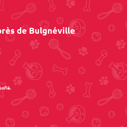
près de Bulgnéville
onfié.