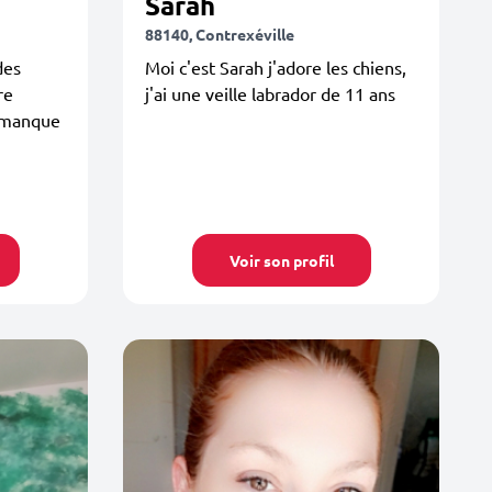
Sarah
88140, Contrexéville
des
Moi c'est Sarah j'adore les chiens,
re
j'ai une veille labrador de 11 ans
n manque
Voir son profil