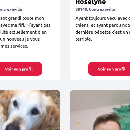
Roselyne
ontrexéville
88140, Contrexéville
yant grandi toute mon
Ayant toujours vécu avec 
avec ma fifi. N'ayant pas
chiens, et ayant perdu not
bilité actuellement d'en
dernière pépette c'est u
 un nouveau je vous
terrible.
mes services.
Voir son profil
Voir son profil