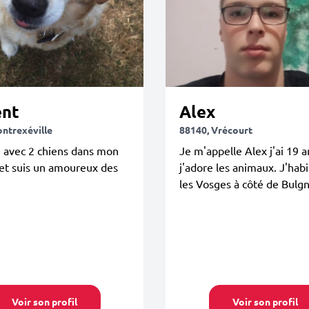
ent
Alex
ontrexéville
88140, Vrécourt
u avec 2 chiens dans mon
Je m'appelle Alex j'ai 19 a
et suis un amoureux des
j'adore les animaux. J'hab
les Vosges à côté de Bulgn
Voir son profil
Voir son profil