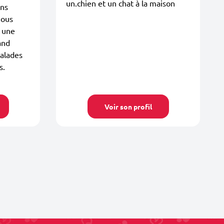
un.chien et un chat à la maison
ons
Nous
 une
and
balades
s.
Voir son profil