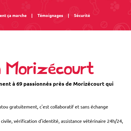
nt ça marche
|
Témoignages
|
Sécurité
à Morizécourt
nt à 69 passionnés près de Morizécourt qui
tou gratuitement, c'est collaboratif et sans échange
civile, vérification d'identité, assistance vétérinaire 24h/24,