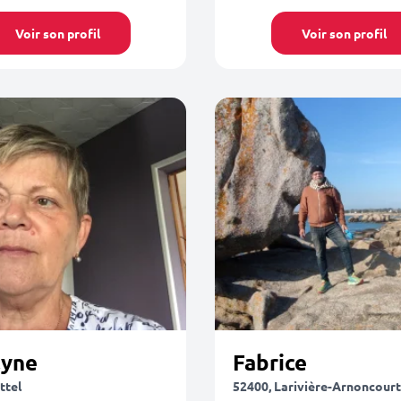
Voir son profil
Voir son profil
lyne
Fabrice
ttel
52400, Larivière-Arnoncourt