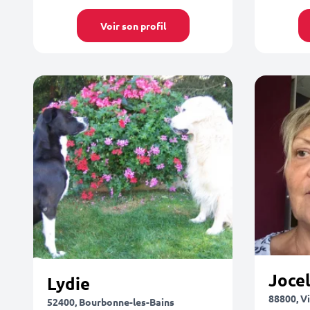
Voir son profil
Joce
Lydie
88800, Vi
52400, Bourbonne-les-Bains