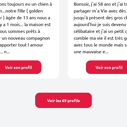
ns toujours eu un chien à
Bonsoir, j'ai 58 ans et j'ai 
...notre fille ( golden
partager m'a Vie avec dès
r ) âgée de 13 ans nous a
jusqu'à présent des gros c
 y a 1 mois... la maison est
aujourd'hui je suis devenu
 nous sommes prêts à
célibataire et j'ai un petit 
lir un nouveau compagnon
comble ma vie il est très g
 apporter tout l amour
avec tous le monde mais s
. n...
une mauvaise e...
Voir son profil
Voir son profil
Voir les 69 profils