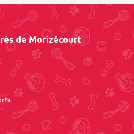
près de Morizécourt
onfié.