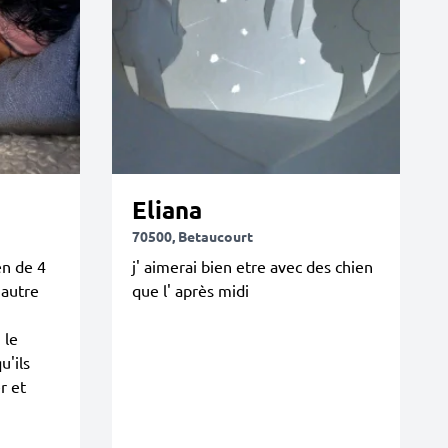
Eliana
70500, Betaucourt
en de 4
j' aimerai bien etre avec des chien
'autre
que l' après midi
 le
u'ils
r et