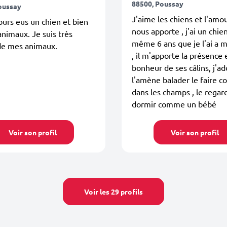
88500, Poussay
oussay
J'aime les chiens et l'amo
jours eus un chien et bien
nous apporte , j'ai un chie
animaux. Je suis très
même 6 ans que je l'ai a 
de mes animaux.
, il m'apporte la présence 
bonheur de ses câlins, j'a
l'amène balader le faire co
dans les champs , le regar
dormir comme un bébé
Voir son profil
Voir son profil
Voir les 29 profils