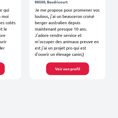
88500, Baudricourt
ur qui
Je me propose pour promener vos
n moi
loulous, j'ai un beauceron croisé
mes cotés
berger australien depuis
et le
maintenant presque 10 ans.
dore
J'adore rendre service et
urir
m'occuper des animaux preuve en
der
est j'ai un projet pro qui est
d'ouvrir un élevage canin;)
Voir son profil