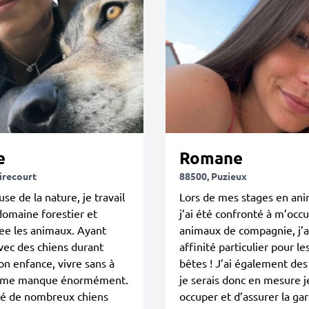
e
Romane
irecourt
88500, Puzieux
e de la nature, je travail
Lors de mes stages en ani
domaine forestier et
j’ai été confronté à m’occ
ee les animaux. Ayant
animaux de compagnie, j’a
vec des chiens durant
affinité particulier pour le
n enfance, vivre sans à
bêtes ! J’ai également des
 me manque énormément.
je serais donc en mesure 
dé de nombreux chiens
occuper et d’assurer la gar