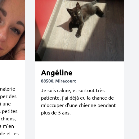
Angéline
88500, Mirecourt
malerie
Je suis calme, et surtout très
uper des
patiente, j’ai déjà eu la chance de
i une
m’occuper d’une chienne pendant
s petites
plus de 5 ans.
 chiens,
je m’en
de et les