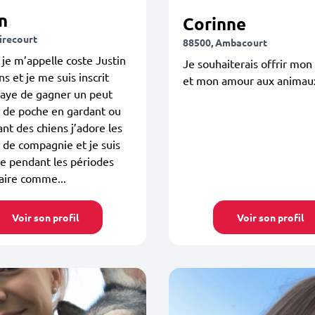
n
Corinne
irecourt
88500, Ambacourt
 je m’appelle coste Justin
Je souhaiterais offrir mo
ns et je me suis inscrit
et mon amour aux animau
saye de gagner un peut
 de poche en gardant ou
t des chiens j’adore les
de compagnie et je suis
e pendant les périodes
aire comme...
Voir son profil
Voir son profil