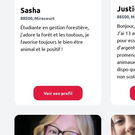
Justi
Sasha
88500, M
88500, Mirecourt
Bonjour,
Étudiante en gestion forestière,
J’ai 13 a
j’adore la forêt et les toutous, je
pour es
favorise toujours le bien-être
d’argent
animal et le positif !
promenan
animaux 
dispo qu
non scol
Voir son profil