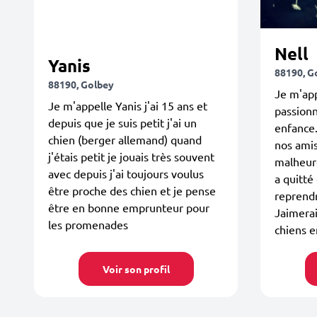
Nell
Yanis
88190, G
88190, Golbey
Je m'app
Je m'appelle Yanis j'ai 15 ans et
passion
depuis que je suis petit j'ai un
enfance.
chien (berger allemand) quand
nos amis
j'étais petit je jouais très souvent
malheur
avec depuis j'ai toujours voulus
a quitté
être proche des chien et je pense
reprend
être en bonne emprunteur pour
Jaimera
les promenades
chiens en
Voir son profil