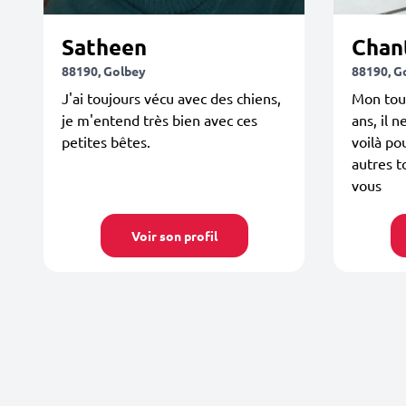
Satheen
Chan
88190, Golbey
88190, G
J'ai toujours vécu avec des chiens,
Mon tou
je m'entend très bien avec ces
ans, il 
petites bêtes.
voilà po
autres t
vous
Voir son profil