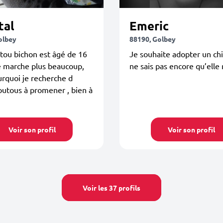
tal
Emeric
olbey
88190, Golbey
tou bichon est âgé de 16
Je souhaite adopter un chi
ne marche plus beaucoup,
ne sais pas encore qu’elle 
urquoi je recherche d
outous à promener , bien à
Voir son profil
Voir son profil
Voir les 37 profils