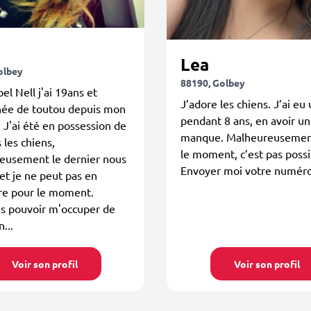
Lea
olbey
88190, Golbey
el Nell j'ai 19ans et
J’adore les chiens. J’ai eu
née de toutou depuis mon
pendant 8 ans, en avoir u
 J'ai été en possession de
manque. Malheureusemen
 les chiens,
le moment, c’est pas possi
eusement le dernier nous
Envoyer moi votre numér
 et je ne peut pas en
re pour le moment.
is pouvoir m'occuper de
...
Voir son profil
Voir son profil