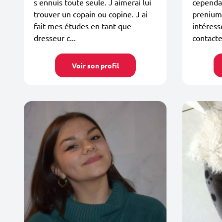
s ennuis toute seule. J aimerai lui
cependan
trouver un copain ou copine. J ai
prenium 
fait mes études en tant que
intéress
dresseur c...
contact
Voir son profil