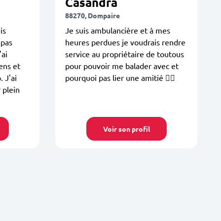
Casandra
88270, Dompaire
is
Je suis ambulancière et à mes
 pas
heures perdues je voudrais rendre
'ai
service au propriétaire de toutous
ens et
pour pouvoir me balader avec et
 J'ai
pourquoi pas lier une amitié 👍🏻
 plein
Voir son profil