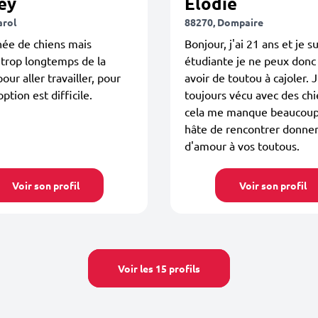
ey
Elodie
arol
88270, Dompaire
née de chiens mais
Bonjour, j'ai 21 ans et je su
trop longtemps de la
étudiante je ne peux donc
our aller travailler, pour
avoir de toutou à cajoler. J
ption est difficile.
toujours vécu avec des chi
cela me manque beaucoup.
hâte de rencontrer donner
d'amour à vos toutous.
Voir son profil
Voir son profil
Voir les 15 profils