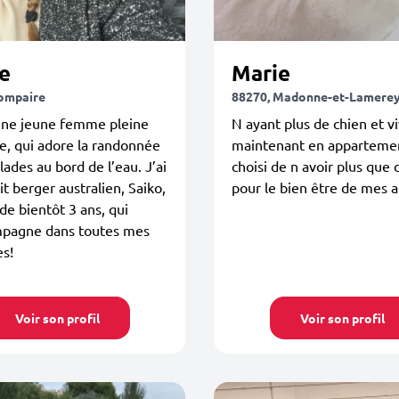
e
Marie
ompaire
88270, Madonne-et-Lamere
 une jeune femme pleine
N ayant plus de chien et v
e, qui adore la randonnée
maintenant en appartement
alades au bord de l’eau. J’ai
choisi de n avoir plus que 
t berger australien, Saiko,
pour le bien être de mes 
de bientôt 3 ans, qui
pagne dans toutes mes
s!
Voir son profil
Voir son profil