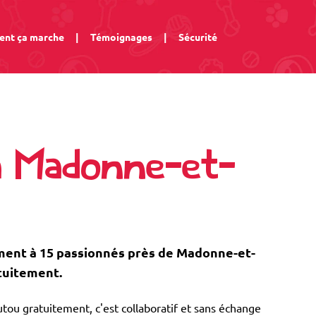
nt ça marche
|
Témoignages
|
Sécurité
à Madonne-et-
ent à 15 passionnés près de Madonne-et-
tuitement.
tou gratuitement, c'est collaboratif et sans échange