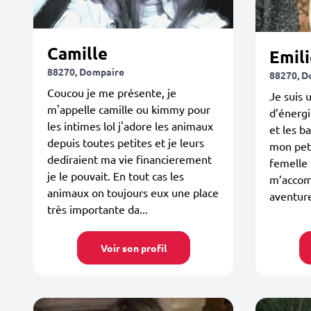
Camille
Emili
88270, Dompaire
88270, D
Coucou je me présente, je
Je suis
m'appelle camille ou kimmy pour
d’énergi
les intimes lol j'adore les animaux
et les b
depuis toutes petites et je leurs
mon peti
dediraient ma vie financierement
femelle 
je le pouvait. En tout cas les
m’accom
animaux on toujours eux une place
aventure
très importante da...
Voir son profil