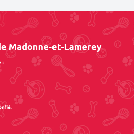
s de Madonne-et-Lamerey
 :
onfié.