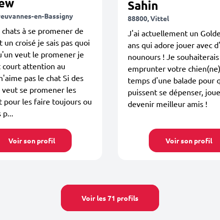
ew
Sahin
reuvannes-en-Bassigny
88800, Vittel
is chats à se promener de
J'ai actuellement un Gold
t un croisé je sais pas quoi
ans qui adore jouer avec d
u'un veut le promener je
nounours ! Je souhaiterais
t court attention au
emprunter votre chien(ne)
n'aime pas le chat Si des
temps d'une balade pour q
 veut se promener les
puissent se dépenser, joue
t pour les faire toujours ou
devenir meilleur amis !
 p...
Voir son profil
Voir son profil
Voir les 71 profils