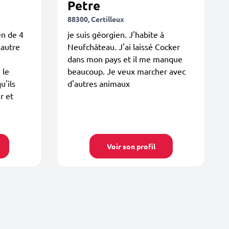
Petre
88300, Certilleux
en de 4
je suis géorgien. J'habite à
'autre
Neufchâteau. J'ai laissé Cocker
dans mon pays et il me manque
 le
beaucoup. Je veux marcher avec
u'ils
d'autres animaux
r et
Voir son profil