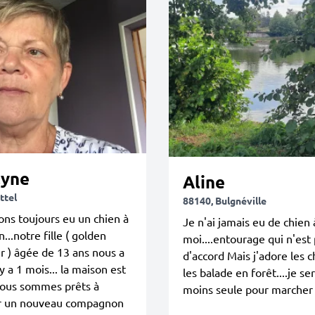
lyne
Aline
ttel
88140, Bulgnéville
ns toujours eu un chien à
Je n'ai jamais eu de chien 
...notre fille ( golden
moi....entourage qui n'est
r ) âgée de 13 ans nous a
d'accord Mais j'adore les c
 y a 1 mois... la maison est
les balade en forêt....je ser
 nous sommes prêts à
moins seule pour marcher
lir un nouveau compagnon