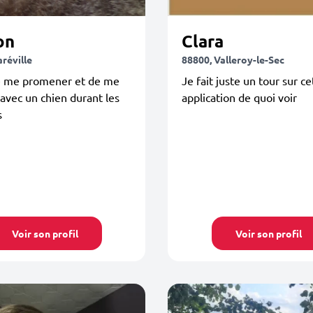
on
Clara
réville
88800, Valleroy-le-Sec
e me promener et de me
Je fait juste un tour sur ce
avec un chien durant les
application de quoi voir
s
Voir son profil
Voir son profil