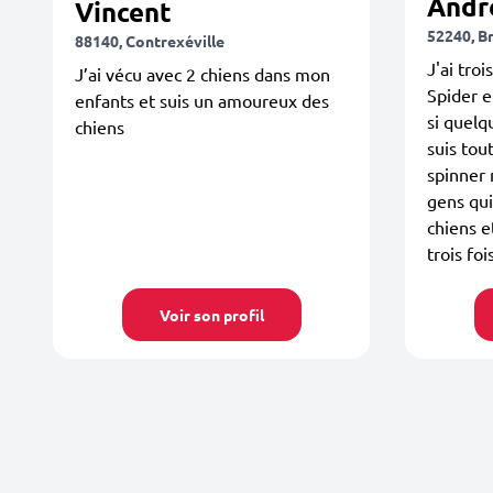
Andr
Vincent
52240, B
88140, Contrexéville
J'ai tro
J’ai vécu avec 2 chiens dans mon
Spider e
enfants et suis un amoureux des
si quelq
chiens
suis tou
spinner 
gens qui
chiens e
trois fois
Voir son profil