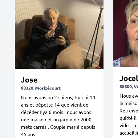
Joce
Jose
88800, Vi
88320, Morizécourt
Nous avo
Nous avons ou 2 chiens, Putchi 14
la maison
ans et pépette 14 que vient de
Retreive
décéder Ilya 6 mois , nous avons
quitté il
une maison et un jardin de 2000
vide ...
mets carrés . Couple marié depuis
accueil
45 ans