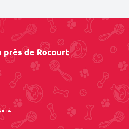
s près de Rocourt
onfié.