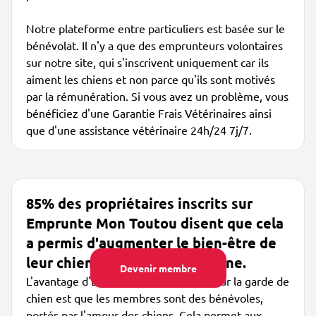
Notre plateforme entre particuliers est basée sur le
bénévolat. Il n'y a que des emprunteurs volontaires
sur notre site, qui s'inscrivent uniquement car ils
aiment les chiens et non parce qu'ils sont motivés
par la rémunération. Si vous avez un problème, vous
bénéficiez d'une Garantie Frais Vétérinaires ainsi
que d'une assistance vétérinaire 24h/24 7j/7.
85% des propriétaires inscrits sur
Emprunte Mon Toutou disent que cela
a permis d'augmenter le bien-être de
leur chien, de +50% en moyenne.
Devenir membre
L'avantage d'Emprunte Mon Toutou pour la garde de
chien est que les membres sont des bénévoles,
portés par l'amour des chiens. Cela permet aux