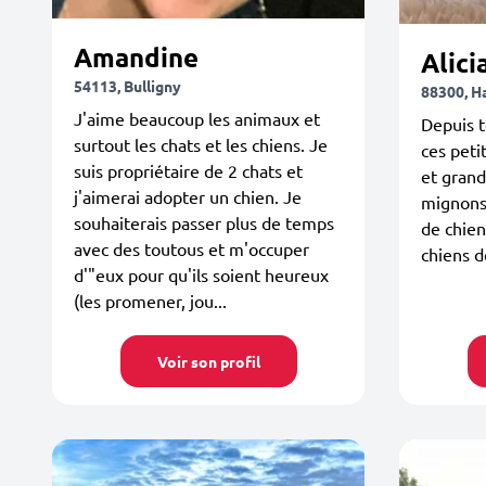
Amandine
Alici
54113, Bulligny
88300, 
J'aime beaucoup les animaux et
Depuis t
surtout les chats et les chiens. Je
ces peti
suis propriétaire de 2 chats et
et grand
j'aimerai adopter un chien. Je
mignons.
souhaiterais passer plus de temps
de chien
avec des toutous et m'occuper
chiens de
d'"eux pour qu'ils soient heureux
(les promener, jou...
Voir son profil