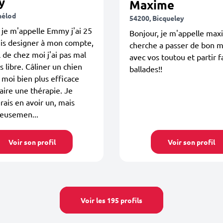
y
Maxime
hélod
54200, Bicqueley
 je m'appelle Emmy j'ai 25
Bonjour, je m'appelle max
uis designer à mon compte,
cherche a passer de bon
l de chez moi j'ai pas mal
avec vos toutou et partir f
 libre. Câliner un chien
ballades!!
 moi bien plus efficace
aire une thérapie. Je
rais en avoir un, mais
eusemen...
Voir son profil
Voir son profil
Voir les 195 profils