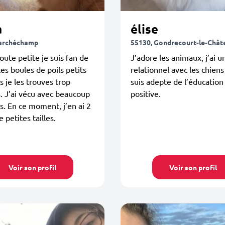
a
élise
Harchéchamp
55130, Gondrecourt-le-Chât
oute petite je suis fan de
J’adore les animaux, j’ai u
tes boules de poils petits
relationnel avec les chiens
s je les trouves trop
suis adepte de l’éducation
 J’ai vécu avec beaucoup
positive.
s. En ce moment, j’en ai 2
 petites tailles.
Voir son profil
Voir son profil