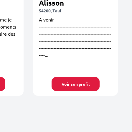
Alisson
54200, Toul
ime je
A venir---------------------------------------
 moments
-------------------------------------------------
aire des
-------------------------------------------------
-------------------------------------------------
-------------------------------------------------
----...
Voir son profil