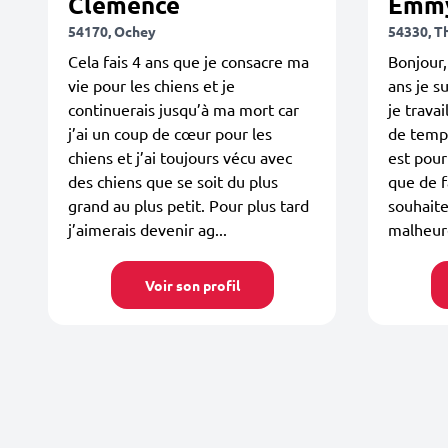
Clemence
Emm
54170, Ochey
54330, T
Cela fais 4 ans que je consacre ma
Bonjour,
vie pour les chiens et je
ans je s
continuerais jusqu’à ma mort car
je travai
j’ai un coup de cœur pour les
de temps
chiens et j’ai toujours vécu avec
est pour
des chiens que se soit du plus
que de f
grand au plus petit. Pour plus tard
souhaite
j’aimerais devenir ag...
malheur
Voir son profil