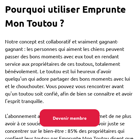
Pourquoi utiliser Emprunte
Mon Toutou ?
Notre concept est collaboratif et vraiment gagnant-
gagnant : les personnes qui aiment les chiens peuvent
passer des bons moments avec eux tout en rendant
service aux propriétaires de ces toutous, totalement
bénévolement. Le toutou est lui heureux d'avoir
quelqu'un qui adore partager des bons moments avec lui
et le chouchouter. Vous pouvez vous rencontrer avant
qu'un toutou soit confié, afin de bien se connaître et avoir
l'esprit tranquille.
L'abonnement annuel très bon marché permet de ne plus
Devenir membre
avoir à ce soucier du coût de garde, et pouvoir juste se
concentrer sur le bien-être : 85% des propriétaires qui
confient leur toutou par Emprunte Mon Toutou disent que