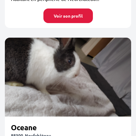
Voir son profil
Oceane
88300, Neufchâteau