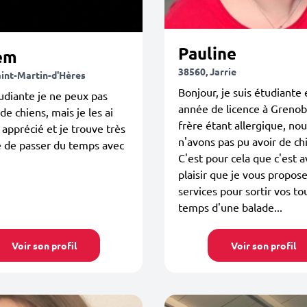
Pauline
em
38560, Jarrie
aint-Martin-d'Hères
Bonjour, je suis étudiante
udiante je ne peux pas
année de licence à Greno
de chiens, mais je les ai
frère étant allergique, no
 apprécié et je trouve très
n'avons pas pu avoir de ch
e de passer du temps avec
C'est pour cela que c'est 
plaisir que je vous propos
services pour sortir vos to
temps d'une balade...
Voir son profil
Voir son profil