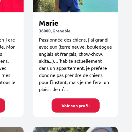
Marie
38000, Grenoble
 en 1ere
Passionnée des chiens, j'ai grandi
ble. Mon
avec eux (terre neuve, bouledogue
us
anglais et français, chow-chow,
iens.
akita...). J'habite actuellement
avec
dans un appartement, je préfère
e mes
donc ne pas prendre de chiens
utous le
pour l'instant, mais je me ferai un
plaisir de m'...
Voir son profil