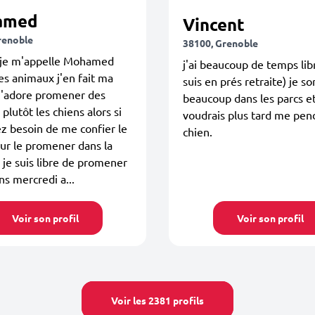
amed
Vincent
renoble
38100, Grenoble
 je m'appelle Mohamed
j'ai beaucoup de temps libr
les animaux j'en fait ma
suis en prés retraite) je so
j'adore promener des
beaucoup dans les parcs e
plutôt les chiens alors si
voudrais plus tard me pen
z besoin de me confier le
chien.
ur le promener dans la
je suis libre de promener
ns mercredi a...
Voir son profil
Voir son profil
Voir les 2381 profils