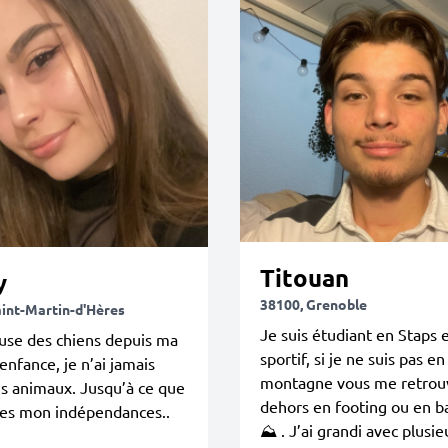
Titouan
y
38100, Grenoble
aint-Martin-d'Hères
Je suis étudiant en Staps e
se des chiens depuis ma
sportif, si je ne suis pas en
enfance, je n’ai jamais
montagne vous me retrou
s animaux. Jusqu’à ce que
dehors en footing ou en b
nes mon indépendances..
⛰️ . J’ai grandi avec plusie