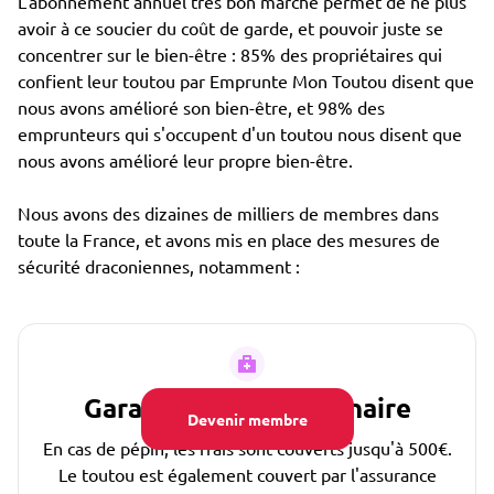
L'abonnement annuel très bon marché permet de ne plus
avoir à ce soucier du coût de garde, et pouvoir juste se
concentrer sur le bien-être : 85% des propriétaires qui
confient leur toutou par Emprunte Mon Toutou disent que
nous avons amélioré son bien-être, et 98% des
emprunteurs qui s'occupent d'un toutou nous disent que
nous avons amélioré leur propre bien-être.
Nous avons des dizaines de milliers de membres dans
toute la France, et avons mis en place des mesures de
sécurité draconiennes, notamment :
Garantie Frais Vétérinaire
Devenir membre
En cas de pépin, les frais sont couverts jusqu'à 500€.
Le toutou est également couvert par l'assurance