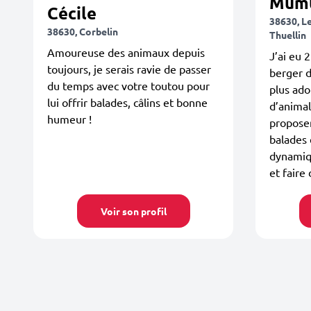
Mum
Cécile
38630, L
38630, Corbelin
Thuellin
Amoureuse des animaux depuis
J’ai eu 2
toujours, je serais ravie de passer
berger d
du temps avec votre toutou pour
plus ad
lui offrir balades, câlins et bonne
d’animal
humeur !
proposer
balades 
dynamiqu
et faire 
Voir son profil