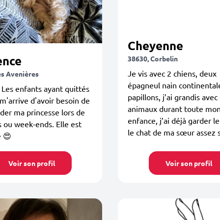
Cheyenne
ence
38630, Corbelin
Je vis avec 2 chiens, deux
es Avenières
épagneul nain continental
 Les enfants ayant quittés
papillons, j’ai grandis avec
l m'arrive d'avoir besoin de
animaux durant toute mo
rder ma princesse lors de
enfance, j’ai déjà garder le
 ou week-ends. Elle est
le chat de ma sœur assez 
e 😍
Voir son profil
Voir son profil