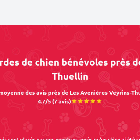
ardes de chien bénévoles près d
Thuellin
moyenne des avis près de Les Avenières Veyrins-Thue
4.7/5 (7 avis)
vis sont placés par nos membres après qu'un chien ai été c