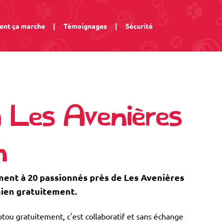
nt ça marche
|
Témoignages
|
Sécurité
à Les Avenières
n
nt à 20 passionnés près de Les Avenières
hien gratuitement.
tou gratuitement, c'est collaboratif et sans échange