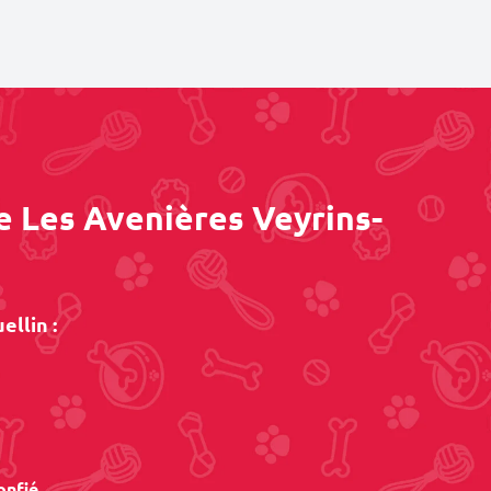
e Les Avenières Veyrins-
llin :
onfié.