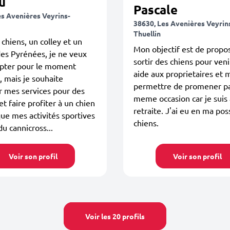
u
Pascale
es Avenières Veyrins-
38630, Les Avenières Veyrin
Thuellin
 chiens, un colley et un
Mon objectif est de propo
es Pyrénées, je ne veux
sortir des chiens pour veni
opter pour le moment
aide aux proprietaires et 
, mais je souhaite
permettre de promener pa
 mes services pour des
meme occasion car je suis 
et faire profiter à un chien
retraite. J'ai eu en ma pos
e mes activités sportives
chiens.
du cannicross...
Voir son profil
Voir son profil
Voir les 20 profils