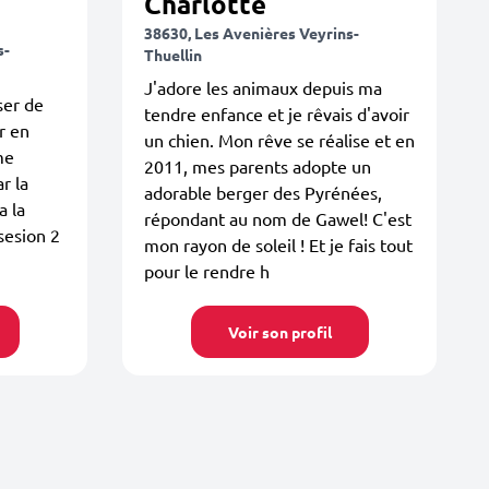
Charlotte
38630, Les Avenières Veyrins-
s-
Thuellin
J'adore les animaux depuis ma
ser de
tendre enfance et je rêvais d'avoir
r en
un chien. Mon rêve se réalise et en
me
2011, mes parents adopte un
r la
adorable berger des Pyrénées,
a la
répondant au nom de Gawel! C'est
sesion 2
mon rayon de soleil ! Et je fais tout
pour le rendre h
Voir son profil