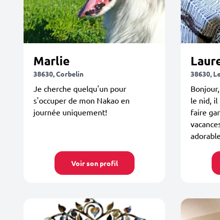
Marlie
Laur
38630, Corbelin
38630, L
Je cherche quelqu'un pour
Bonjour,
s'occuper de mon Nakao en
le nid, i
journée uniquement!
faire ga
vacances
adorabl
Voir son profil