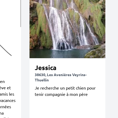
Jessica
38630, Les Avenières Veyrins-
Thuellin
ien
êve et
Je recherche un petit chien pour
amis les
tenir compagnie à mon père
vacances
ournées
ma