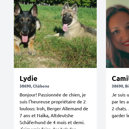
Lydie
Cami
38690, Châbons
38690, Bi
Bonjour! Passionnée de chien, je
Je suis
suis l'heureuse propriétaire de 2
par les 
loulous: Iroh, Berger Allemand de
2 chats.
7 ans et Naïka, Altdeutshe
garder l
Schäferhund de 4 mois et demi.
J'aimerais faire des balades