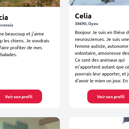
Celia
cia
38690, Oyeu
évenais
Bonjour Je suis en thèse 
he beaucoup et j'aime
neurosciences. Je suis un
 les chiens. Je voudrais
femme autiste, autonome
faire profiter de mes
volontaire, amoureuse des
balades.
Ce sont des animaux qui
m'apportent autant que ce
pourrais leur apporter, et 
d'avoir le mien un jour. En 
Voir son profil
Voir son profil