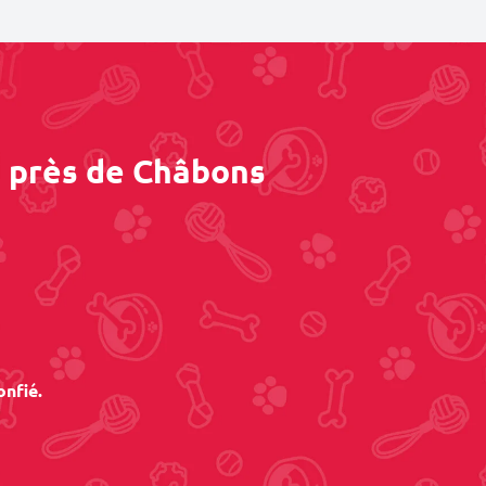
s près de Châbons
onfié.