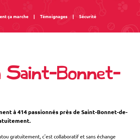
nt ça marche
|
Témoignages
|
Sécurité
à Saint-Bonnet-
nt à 414 passionnés près de Saint-Bonnet-de-
atuitement.
tou gratuitement, c'est collaboratif et sans échange