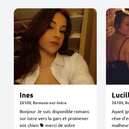
Ines
Lucil
26100, Romans-sur-Isère
26100, R
Bonjour Je suis disponible romans
Ayant gr
sur isere vers la gars et promener
rêve d’e
vos chien 🐕 merci de votre
malheur