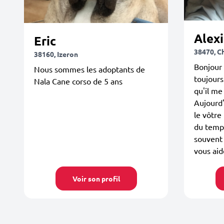
Alex
Eric
38470, C
38160, Izeron
Bonjour 
Nous sommes les adoptants de
toujours
Nala Cane corso de 5 ans
qu'il m
Aujourd'
le vôtre
du temps
souvent 
vous aid
Voir son profil