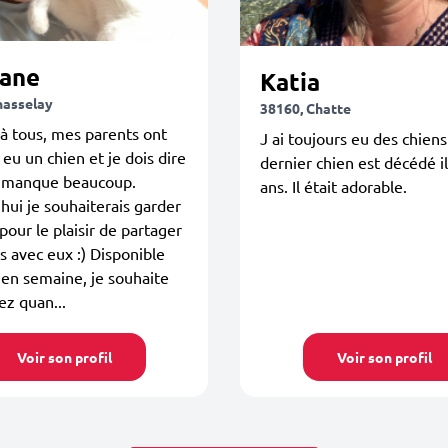
iane
Katia
hasselay
38160, Chatte
à tous, mes parents ont
J ai toujours eu des chien
 eu un chien et je dois dire
dernier chien est décédé il
e manque beaucoup.
ans. Il était adorable.
hui je souhaiterais garder
 pour le plaisir de partager
 avec eux :) Disponible
en semaine, je souhaite
ez quan...
Voir son profil
Voir son profil