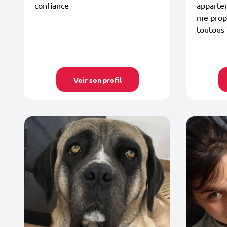
confiance
appartem
me prop
toutous 
Voir son profil