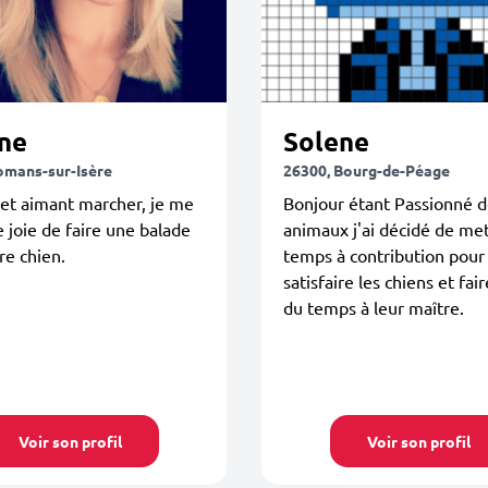
ine
Solene
omans-sur-Isère
26300, Bourg-de-Péage
 et aimant marcher, je me
Bonjour étant Passionné d
e joie de faire une balade
animaux j'ai décidé de me
re chien.
temps à contribution pour
satisfaire les chiens et fai
du temps à leur maître.
Voir son profil
Voir son profil