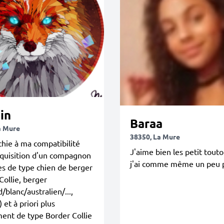
in
Baraa
a Mure
38350, La Mure
chie à ma compatibilité
J'aime bien les petit tout
cquisition d'un compagnon
j'ai comme même un peu 
es de type chien de berger
Collie, berger
/blanc/australien/...,
 et à priori plus
ent de type Border Collie