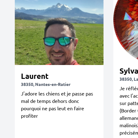
Sylva
Laurent
38350, L
38350, Nantes-en-Ratier
Je réflé
J'adore les chiens et je passe pas
avec l'a
mal de temps dehors donc
sur patt
pourquoi ne pas leut en faire
(Border 
profiter
allemand
malinois)
précisém