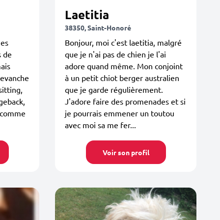
Laetitia
38350, Saint-Honoré
nes
Bonjour, moi c'est laetitia, malgré
s de
que je n'ai pas de chien je l'ai
ais
adore quand même. Mon conjoint
 revanche
à un petit chiot berger australien
itting,
que je garde régulièrement.
dgeback,
J'adore faire des promenades et si
) comme
je pourrais emmener un toutou
avec moi sa me fer...
Voir son profil