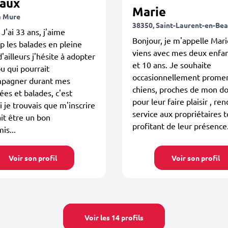
aux
Marie
a Mure
38350, Saint-Laurent-en-Be
 J'ai 33 ans, j'aime
Bonjour, je m'appelle Mari
 les balades en pleine
viens avec mes deux enfan
d'ailleurs j'hésite à adopter
et 10 ans. Je souhaite
u qui pourrait
occasionnellement prome
pagner durant mes
chiens, proches de mon do
es et balades, c'est
pour leur faire plaisir , re
 je trouvais que m'inscrire
service aux propriétaires 
ait être un bon
profitant de leur présence.
is...
Voir son profil
Voir son profil
Voir les 14 profils