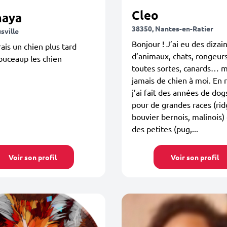
Cleo
aya
38350, Nantes-en-Ratier
sville
Bonjour ! J’ai eu des dizai
ais un chien plus tard
d’animaux, chats, rongeur
ouceaup les chien
toutes sortes, canards… m
jamais de chien à moi. En
j’ai fait des années de dogs
pour de grandes races (ri
bouvier bernois, malinois
des petites (pug,...
Voir son profil
Voir son profil