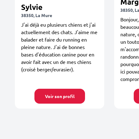
Marg
Sylvie
38350, L
38350, La Mure
Bonjour,
J'ai déjà eu plusieurs chiens et j'ai
beaucoup
actuellement des chats. J'aime me
nature, 
balader et faire du running en
un touto
pleine nature. J'ai de bonnes
m'accom
bases d'éducation canine pour en
randonné
avoir fait avec un de mes chiens
pourquoi
(croisé berger/eurasier).
ici pouv
comprom
Voir son profil