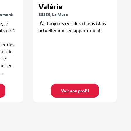
Valérie
aumont
38350, La Mure
e, je
J'ai toujours eut des chiens Mais
ts de 4
actuellement en appartement
ner des
micile,
ndre
tout en
..
Voir son profil