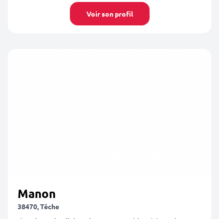
Voir son profil
Manon
38470, Têche