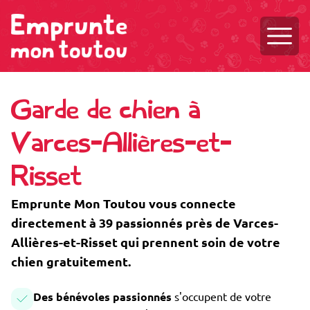
Ouvri
Garde de chien à
Varces-Allières-et-
Risset
Emprunte Mon Toutou vous connecte
directement à 39 passionnés près de Varces-
Allières-et-Risset qui prennent soin de votre
chien gratuitement.
Des bénévoles passionnés
s'occupent de votre