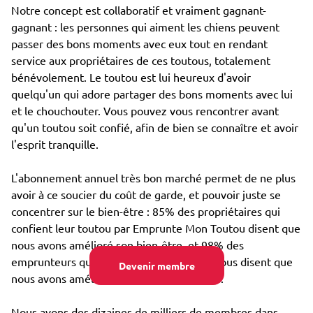
Notre concept est collaboratif et vraiment gagnant-
gagnant : les personnes qui aiment les chiens peuvent
passer des bons moments avec eux tout en rendant
service aux propriétaires de ces toutous, totalement
bénévolement. Le toutou est lui heureux d'avoir
quelqu'un qui adore partager des bons moments avec lui
et le chouchouter. Vous pouvez vous rencontrer avant
qu'un toutou soit confié, afin de bien se connaître et avoir
l'esprit tranquille.
L'abonnement annuel très bon marché permet de ne plus
avoir à ce soucier du coût de garde, et pouvoir juste se
concentrer sur le bien-être : 85% des propriétaires qui
confient leur toutou par Emprunte Mon Toutou disent que
nous avons amélioré son bien-être, et 98% des
emprunteurs qui s'occupent d'un toutou nous disent que
Devenir membre
nous avons amélioré leur propre bien-être.
Nous avons des dizaines de milliers de membres dans