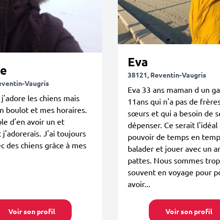
Eva
ie
38121, Reventin-Vaugris
eventin-Vaugris
Eva 33 ans maman d un ga
 j'adore les chiens mais
11ans qui n'a pas de frère
 boulot et mes horaires.
sœurs et qui a besoin de s
le d'en avoir un et
dépenser. Ce serait l'idéal
 j'adorerais. J'ai toujours
pouvoir de temps en temp
c des chiens grâce à mes
balader et jouer avec un a
pattes. Nous sommes trop
souvent en voyage pour p
avoir...
Voir son profil
Voir son profil