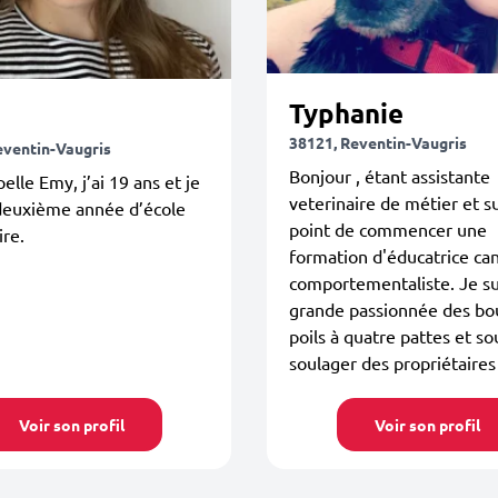
Typhanie
38121, Reventin-Vaugris
eventin-Vaugris
Bonjour , étant assistante
elle Emy, j’ai 19 ans et je
veterinaire de métier et su
 deuxième année d’école
point de commencer une
ire.
formation d'éducatrice can
comportementaliste. Je su
grande passionnée des bo
poils à quatre pattes et so
soulager des propriétaires 
Voir son profil
Voir son profil