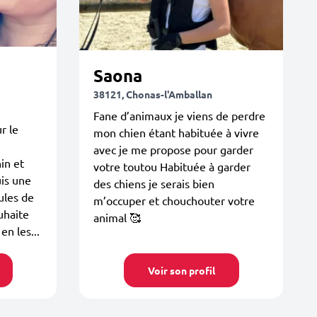
Saona
38121, Chonas-l'Amballan
Fane d’animaux je viens de perdre
r le
mon chien étant habituée à vivre
avec je me propose pour garder
in et
votre toutou Habituée à garder
is une
des chiens je serais bien
ules de
m’occuper et chouchouter votre
uhaite
animal 🥰
en les...
Voir son profil