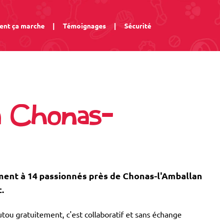
nt ça marche
|
Témoignages
|
Sécurité
à Chonas-
ent à 14 passionnés près de Chonas-l'Amballan
.
tou gratuitement, c'est collaboratif et sans échange