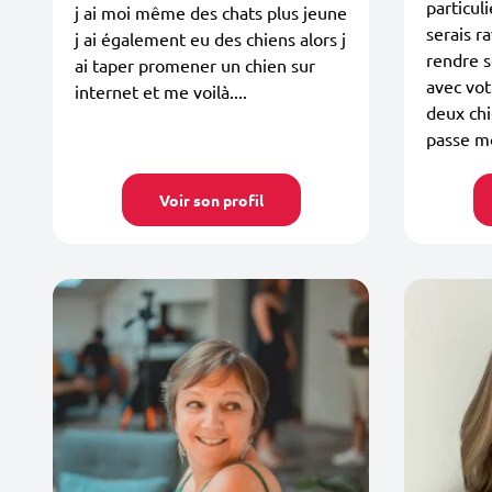
particul
j ai moi même des chats plus jeune
serais r
j ai également eu des chiens alors j
rendre s
ai taper promener un chien sur
avec vot
internet et me voilà....
deux chi
passe m
Voir son profil