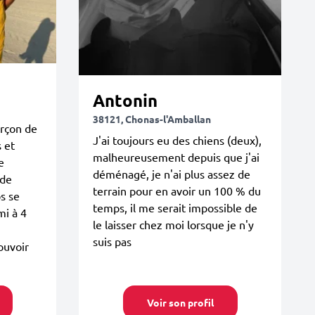
Antonin
38121, Chonas-l'Amballan
rçon de
J'ai toujours eu des chiens (deux),
s et
malheureusement depuis que j'ai
e
déménagé, je n'ai plus assez de
 de
terrain pour en avoir un 100 % du
s se
temps, il me serait impossible de
mi à 4
le laisser chez moi lorsque je n'y
suis pas
ouvoir
Voir son profil