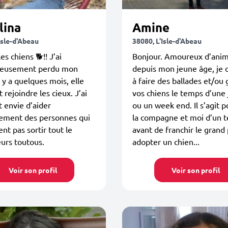
lina
Amine
Isle-d'Abeau
38080, L'Isle-d'Abeau
es chiens 🐕!! J’ai
Bonjour. Amoureux d’ani
eusement perdu mon
depuis mon jeune âge, je 
l y a quelques mois, elle
à faire des ballades et/ou
t rejoindre les cieux. J’ai
vos chiens le temps d’une
 envie d’aider
ou un week end. Il s’agit 
ement des personnes qui
la compagne et moi d’un t
nt pas sortir tout le
avant de franchir le grand 
urs toutous.
adopter un chien...
Voir son profil
Voir son profil