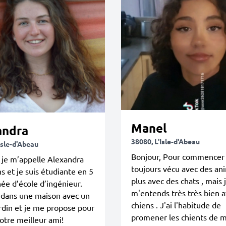
Manel
andra
38080, L'Isle-d'Abeau
Isle-d'Abeau
Bonjour, Pour commencer ,
 je m’appelle Alexandra
toujours vécu avec des an
ns et je suis étudiante en 5
plus avec des chats , mais 
e d’école d’ingénieur.
m'entends très très bien a
 dans une maison avec un
chiens . J'ai l'habitude de
rdin et je me propose pour
promener les chients de 
otre meilleur ami!