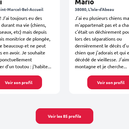
i
Mario
aint-Marcel-Bel-Accueil
38080, L'Isle-d'Abeau
! J’ai toujours eu des
J'ai eu plusieurs chiens mai
durant ma vie (chiens,
m'appartenait pas et a cha
iseaux, etc) mais depuis
c'était un déchirement po
uis monitrice de plongée,
lors des séparations ou
ge beaucoup et ne peut
dernièrement le décès d'u
s en avoir. Je souhaite
chien que j'adorais et qui 
 ponctuellement
décédé de vieillesse. J'aim
r d’un toutou : j’habite...
montagne et je cherche...
Voir son profil
Voir son profil
Voir les 85 profils