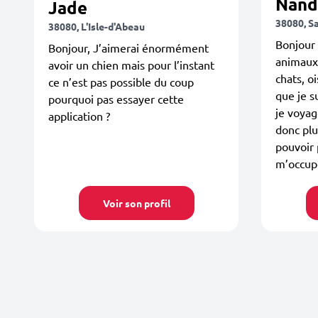
Nand
Jade
38080, S
38080, L'Isle-d'Abeau
Bonjour 
Bonjour, J’aimerai énormément
animaux 
avoir un chien mais pour l’instant
chats, o
ce n’est pas possible du coup
que je s
pourquoi pas essayer cette
je voya
application ?
donc plu
pouvoir
m’occupe
Voir son profil