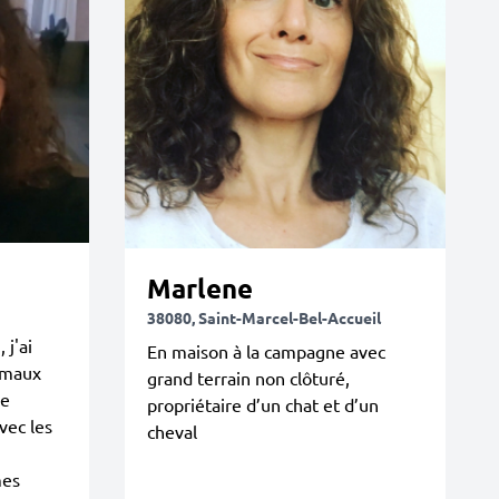
Marlene
38080, Saint-Marcel-Bel-Accueil
 j'ai
En maison à la campagne avec
imaux
grand terrain non clôturé,
je
propriétaire d’un chat et d’un
vec les
cheval
mes