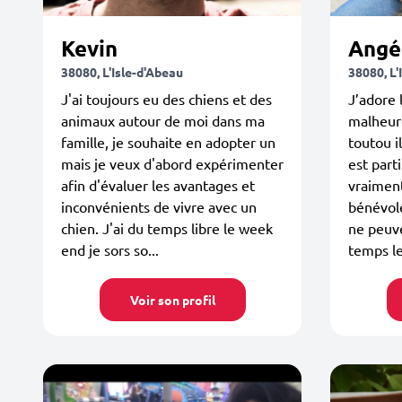
Kevin
Angé
38080, L'Isle-d'Abeau
38080, L'
J'ai toujours eu des chiens et des
J’adore l
animaux autour de moi dans ma
malheur
famille, je souhaite en adopter un
toutou i
mais je veux d'abord expérimenter
est parti
afin d'évaluer les avantages et
vraiment
inconvénients de vivre avec un
bénévol
chien. J'ai du temps libre le week
ne peuve
end je sors so...
temps le
Voir son profil