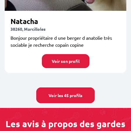
Natacha
38260, Marcilloles
Bonjour propriétaire d une berger d anatolie très
sociable je recherche copain copine
Voir son profil
Voir les 45 profils
Les avis à propos des gardes