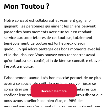
Mon Toutou ?
Notre concept est collaboratif et vraiment gagnant-
gagnant : les personnes qui aiment les chiens peuvent
passer des bons moments avec eux tout en rendant
service aux propriétaires de ces toutous, totalement
bénévolement. Le toutou est lui heureux d'avoir
quelqu'un qui adore partager des bons moments avec lui
et le chouchouter. Vous pouvez vous rencontrer avant
qu'un toutou soit confié, afin de bien se connaître et avoir
l'esprit tranquille.
L'abonnement annuel très bon marché permet de ne plus
avoir à ce soucier du coût de garde, et pouvoir juste se
concentrer sur le bien-être : 85% des propriétaires qui
Devenir membre
confient leur toutou par Emprunte Mon Toutou disent que
nous avons amélioré son bien-être, et 98% des
emprunteurs qui s'occupent d'un toutou nous disent que