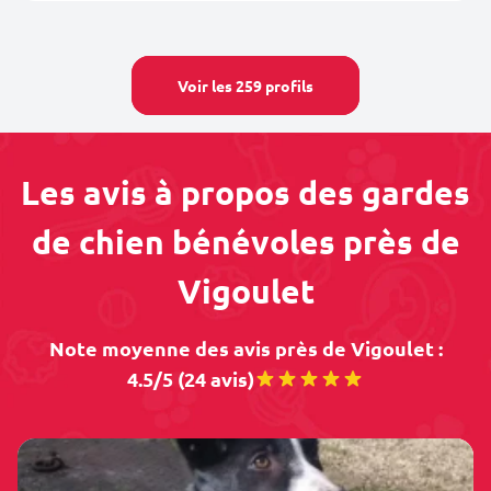
Voir les 259 profils
Les avis à propos des gardes
de chien bénévoles près de
Vigoulet
Note moyenne des avis près de Vigoulet :
4.5/5 (24 avis)