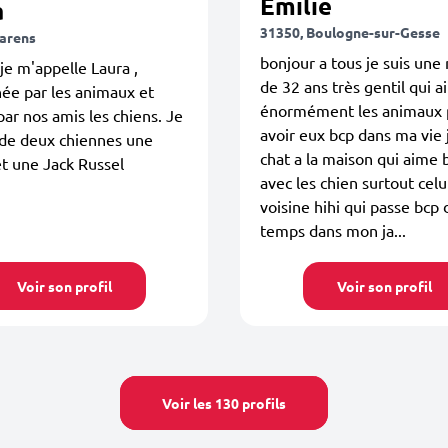
Emilie
a
31350, Boulogne-sur-Gesse
larens
bonjour a tous je suis un
je m'appelle Laura ,
de 32 ans très gentil qui 
ée par les animaux et
énormément les animaux 
par nos amis les chiens. Je
avoir eux bcp dans ma vie j
 de deux chiennes une
chat a la maison qui aime 
t une Jack Russel
avec les chien surtout cel
voisine hihi qui passe bcp 
temps dans mon ja...
Voir son profil
Voir son profil
Voir les 130 profils