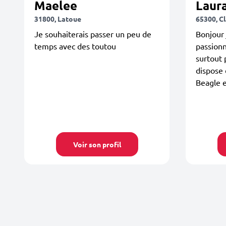
Maelee
Laur
31800, Latoue
65300, C
Je souhaiterais passer un peu de
Bonjour 
temps avec des toutou
passionn
surtout 
dispose
Beagle e
Voir son profil