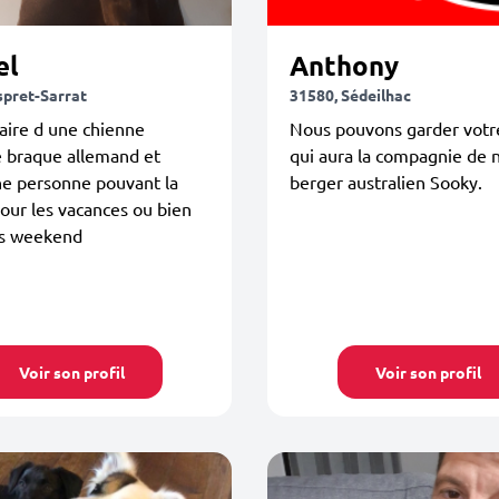
el
Anthony
spret-Sarrat
31580, Sédeilhac
aire d une chienne
Nous pouvons garder votr
e braque allemand et
qui aura la compagnie de 
he personne pouvant la
berger australien Sooky.
our les vacances ou bien
s weekend
Voir son profil
Voir son profil