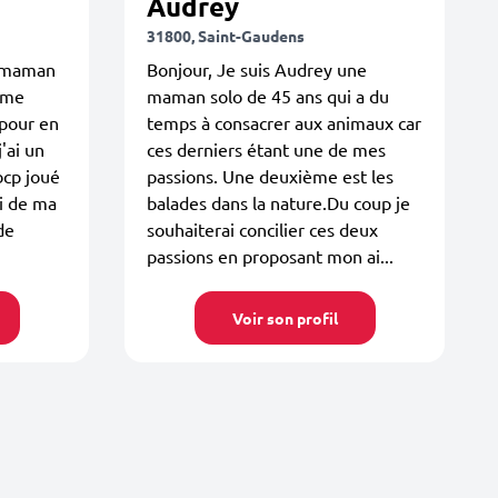
Audrey
31800, Saint-Gaudens
e maman
Bonjour, Je suis Audrey une
aime
maman solo de 45 ans qui a du
pour en
temps à consacrer aux animaux car
'ai un
ces derniers étant une de mes
bcp joué
passions. Une deuxième est les
ui de ma
balades dans la nature.Du coup je
de
souhaiterai concilier ces deux
passions en proposant mon ai...
Voir son profil