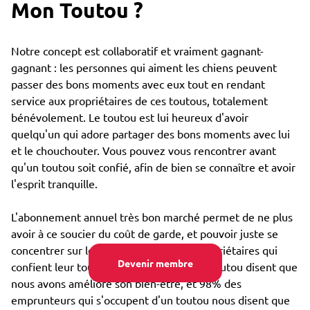
Mon Toutou ?
Notre concept est collaboratif et vraiment gagnant-
gagnant : les personnes qui aiment les chiens peuvent
passer des bons moments avec eux tout en rendant
service aux propriétaires de ces toutous, totalement
bénévolement. Le toutou est lui heureux d'avoir
quelqu'un qui adore partager des bons moments avec lui
et le chouchouter. Vous pouvez vous rencontrer avant
qu'un toutou soit confié, afin de bien se connaître et avoir
l'esprit tranquille.
L'abonnement annuel très bon marché permet de ne plus
avoir à ce soucier du coût de garde, et pouvoir juste se
concentrer sur le bien-être : 85% des propriétaires qui
Devenir membre
confient leur toutou par Emprunte Mon Toutou disent que
nous avons amélioré son bien-être, et 98% des
emprunteurs qui s'occupent d'un toutou nous disent que