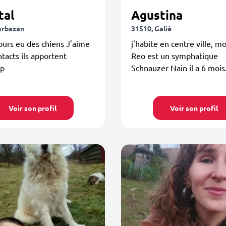
tal
Agustina
arbazan
31510, Galié
jours eu des chiens J'aime
j'habite en centre ville, m
ntacts ils apportent
Reo est un symphatique
up
Schnauzer Nain il a 6 mois
Voir son profil
Voir son profil