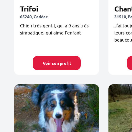
Trifoi
Chan
65240, Cadéac
31510, B
Chien très gentil, qui a 9 ans très
J'ai tou
simpatique, qui aime l'enfant
leurs co
beauco
Voir son profil