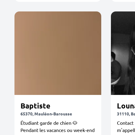
Baptiste
Loun
65370, Mauléon-Barousse
31110, B
Étudiant garde de chien 🐶
Contact 
Pendant les vacances ou week-end
m'appell