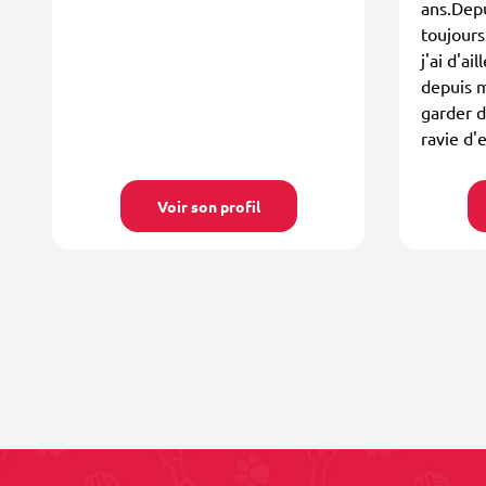
ans.Depu
toujours
j'ai d'ai
depuis m
garder d
ravie d'e
Voir son profil