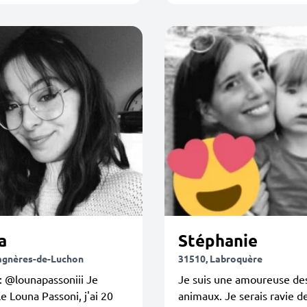
a
Stéphanie
agnères-de-Luchon
31510, Labroquère
: @lounapassoniii Je
Je suis une amoureuse de
e Louna Passoni, j'ai 20
animaux. Je serais ravie d