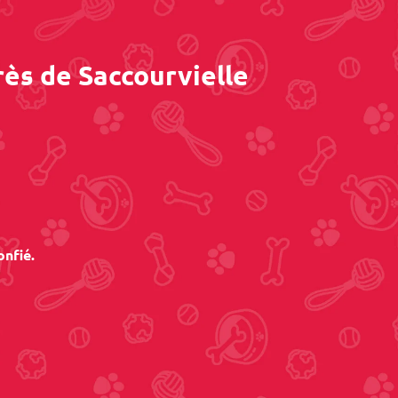
rès de Saccourvielle
onfié.