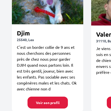
Djim
Vale
25540, Les
31110, B
C'est un border collie de 9 ans et
Je viens
nous cherchons des personnes
suis en 
près de chez nous pour garder
de chien
DJIM quand nous partons loin. Il
envers 
est très gentil, joueur, bien avec
préfère 
les enfants. Pas sociable avec ses
congènères males et les chats. Ok
avec chienne non d
Voir son profil