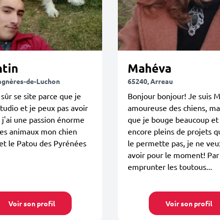
ntin
Mahéva
agnères-de-Luchon
65240, Arreau
 sûr se site parce que je
Bonjour bonjour! Je suis 
studio et je peux pas avoir
amoureuse des chiens, ma
 j'ai une passion énorme
que je bouge beaucoup et 
ses animaux mon chien
encore pleins de projets 
et le Patou des Pyrénées
le permette pas, je ne veu
avoir pour le moment! Par
emprunter les toutous...
Voir son profil
Voir son profil