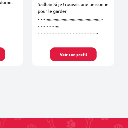
 durant
Sailhan Si je trouvais une personne
pour le garder
……,,,,,,,,,,,,,,,,,,,,,,,,,,,,,,,,,,,,,,,,,,,,,,,,,
…………,,,
…………………………………,
………………….
Voir son profil