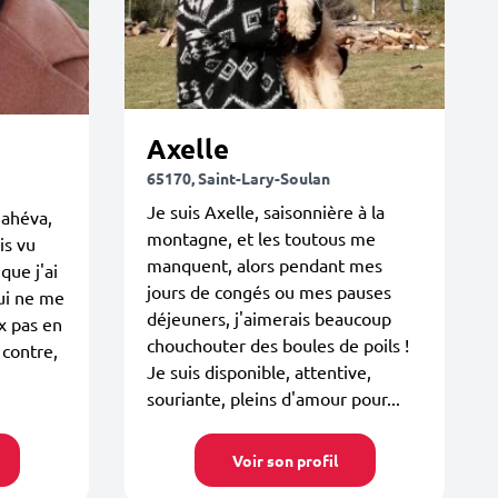
Axelle
65170, Saint-Lary-Soulan
Je suis Axelle, saisonnière à la
Mahéva,
montagne, et les toutous me
is vu
manquent, alors pendant mes
que j'ai
jours de congés ou mes pauses
qui ne me
déjeuners, j'aimerais beaucoup
x pas en
chouchouter des boules de poils !
 contre,
Je suis disponible, attentive,
souriante, pleins d'amour pour...
Voir son profil