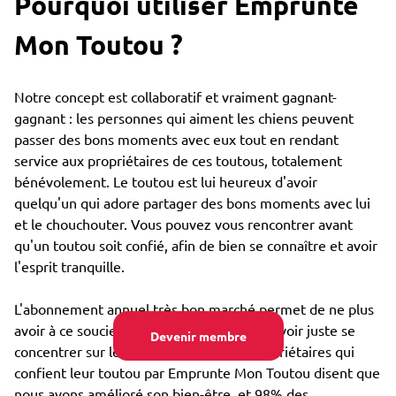
Pourquoi utiliser Emprunte
Mon Toutou ?
Notre concept est collaboratif et vraiment gagnant-
gagnant : les personnes qui aiment les chiens peuvent
passer des bons moments avec eux tout en rendant
service aux propriétaires de ces toutous, totalement
bénévolement. Le toutou est lui heureux d'avoir
quelqu'un qui adore partager des bons moments avec lui
et le chouchouter. Vous pouvez vous rencontrer avant
qu'un toutou soit confié, afin de bien se connaître et avoir
l'esprit tranquille.
L'abonnement annuel très bon marché permet de ne plus
avoir à ce soucier du coût de garde, et pouvoir juste se
Devenir membre
concentrer sur le bien-être : 85% des propriétaires qui
confient leur toutou par Emprunte Mon Toutou disent que
nous avons amélioré son bien-être, et 98% des