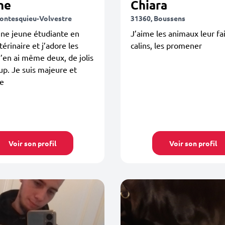
ne
Chiara
ontesquieu-Volvestre
31360, Boussens
une jeune étudiante en
J’aime les animaux leur fa
térinaire et j’adore les
calins, les promener
J’en ai même deux, de jolis
up. Je suis majeure et
ée
Voir son profil
Voir son profil