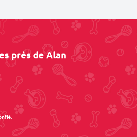
es près de Alan
onfié.