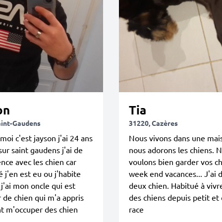
on
Tia
aint-Gaudens
31220, Cazères
moi c'est jayson j'ai 24 ans
Nous vivons dans une mai
 sur saint gaudens j'ai de
nous adorons les chiens. 
ence avec les chien car
voulons bien garder vos c
é j'en est eu ou j'habite
week end vacances... J'ai 
 j'ai mon oncle qui est
deux chien. Habitué à vivr
 de chien qui m'a appris
des chiens depuis petit et
 m'occuper des chien
race