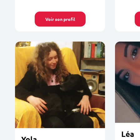
Voir son profil
Léa
Yola