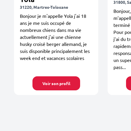
31800, S
31220, Martres-Tolosane
Bonjour,
Bonjour je m'appelle Yola j'ai 18
m’appelle
ans je me suis occupé de
terminé
nombreux chiens dans ma vie
Pour pou
actuellement j'ai une chienne
j’ai du t
husky croisé berger allemand, je
rapideme
suis disponible principalement les
responsa
week end et vacances scolaires
un supe
pass...
Voir son profil