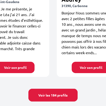
aint-Gaudens
31390, Carbonne
 Je me présente, je
Bonjour Nous sommes une
 Léa j’ai 21 ans. J’ai
avec 2 petites filles âgées
 mes études d’esthétique.
10 ans , nous avons une m
voir le financer celles-ci
avec un grand jardin , héla
rouvé du travail
manque de temps nous n
nt. Je suis donc
pouvons pas offrir à nos fi
ble adjointe caisse dans
chien mais lors des vacanc
rmarché. Très grande
certains week-ends...
Voir son profil
Voir son profil
Voir les 184 profils