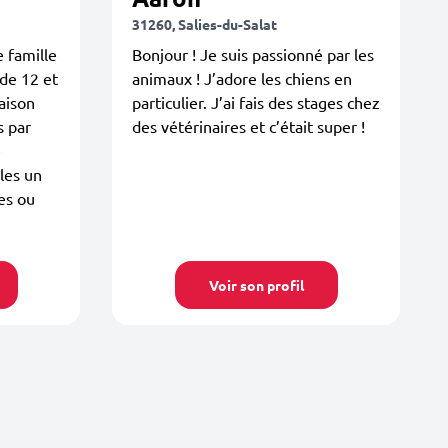
31260, Salies-du-Salat
 famille
Bonjour ! Je suis passionné par les
 de 12 et
animaux ! J’adore les chiens en
aison
particulier. J’ai fais des stages chez
s par
des vétérinaires et c’était super !
e
lles un
es ou
Voir son profil