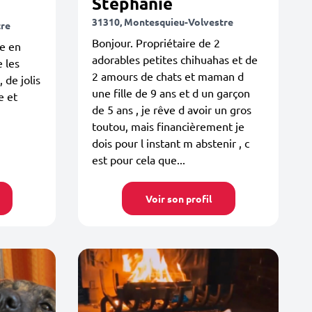
Stephanie
31310, Montesquieu-Volvestre
tre
Bonjour. Propriétaire de 2
te en
adorables petites chihuahas et de
e les
2 amours de chats et maman d
 de jolis
une fille de 9 ans et d un garçon
e et
de 5 ans , je rêve d avoir un gros
toutou, mais financièrement je
dois pour l instant m abstenir , c
est pour cela que...
Voir son profil