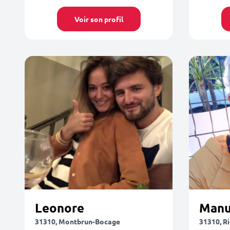
Voir son profil
Leonore
Manu
31310, Montbrun-Bocage
31310, R