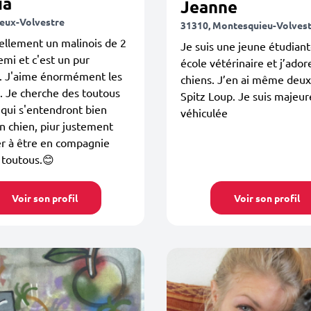
ia
Jeanne
ieux-Volvestre
31310, Montesquieu-Volves
uellement un malinois de 2
Je suis une jeune étudian
emi et c'est un pur
école vétérinaire et j’ador
. J'aime énormément les
chiens. J’en ai même deux,
. Je cherche des toutous
Spitz Loup. Je suis majeur
 qui s'entendront bien
véhiculée
 chien, piur justement
er à être en compagnie
 toutous.😊
Voir son profil
Voir son profil