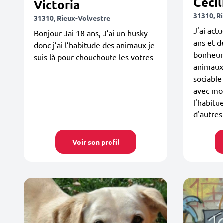
Cécil
Victoria
31310, R
31310, Rieux-Volvestre
J'ai act
Bonjour Jai 18 ans, J’ai un husky
ans et d
donc j’ai l’habitude des animaux je
bonheur
suis là pour chouchoute les votres
animaux
sociable
avec mon
l'habitu
d'autres
Voir son profil