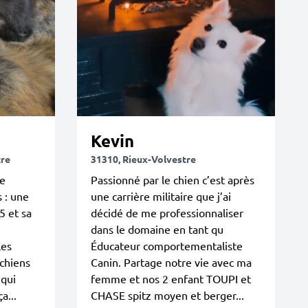
Kevin
tre
31310, Rieux-Volvestre
de
Passionné par le chien c’est après
s : une
une carrière militaire que j’ai
5 et sa
décidé de me professionnaliser
dans le domaine en tant qu
les
Éducateur comportementaliste
 chiens
Canin. Partage notre vie avec ma
 qui
femme et nos 2 enfant TOUPI et
a...
CHASE spitz moyen et berger...