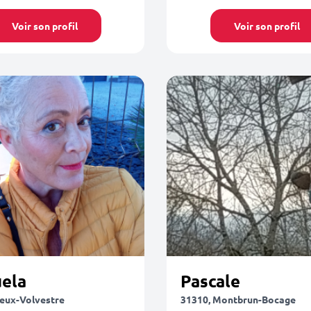
Voir son profil
Voir son profil
ela
Pascale
ieux-Volvestre
31310, Montbrun-Bocage