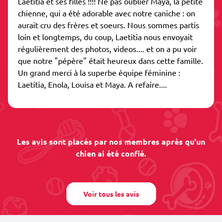
Laetitia et ses filles !!!! Ne pas oublier Maya, la petite
chienne, qui a été adorable avec notre caniche : on
aurait cru des frères et soeurs. Nous sommes partis
loin et longtemps, du coup, Laetitia nous envoyait
régulièrement des photos, videos.... et on a pu voir
que notre "pépère" était heureux dans cette famille.
Un grand merci à la superbe équipe féminine :
Laetitia, Enola, Louisa et Maya. A refaire....
Les avis sont placés par nos membres après qu'un
chien ai été confié.
Voir tous les avis