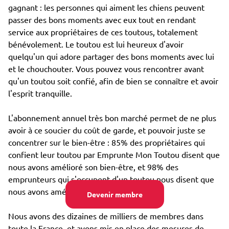
gagnant : les personnes qui aiment les chiens peuvent
passer des bons moments avec eux tout en rendant
service aux propriétaires de ces toutous, totalement
bénévolement. Le toutou est lui heureux d'avoir
quelqu'un qui adore partager des bons moments avec lui
et le chouchouter. Vous pouvez vous rencontrer avant
qu'un toutou soit confié, afin de bien se connaître et avoir
l'esprit tranquille.
L'abonnement annuel très bon marché permet de ne plus
avoir à ce soucier du coût de garde, et pouvoir juste se
concentrer sur le bien-être : 85% des propriétaires qui
confient leur toutou par Emprunte Mon Toutou disent que
nous avons amélioré son bien-être, et 98% des
emprunteurs qui s'occupent d'un toutou nous disent que
nous avons amélioré leur propre bien-être.
Devenir membre
Nous avons des dizaines de milliers de membres dans
toute la France, et avons mis en place des mesures de