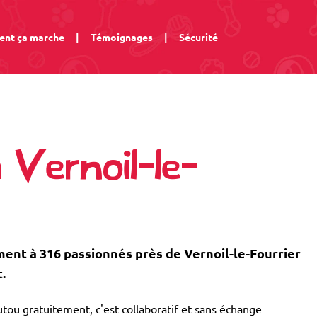
nt ça marche
|
Témoignages
|
Sécurité
 Vernoil-le-
nt à 316 passionnés près de Vernoil-le-Fourrier
.
tou gratuitement, c'est collaboratif et sans échange