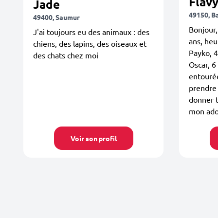
Flav
Jade
49150, B
49400, Saumur
Bonjour,
J'ai toujours eu des animaux : des
ans, heu
chiens, des lapins, des oiseaux et
Payko, 4
des chats chez moi
Oscar, 6
entourée
prendre 
donner 
mon adol
Voir son profil