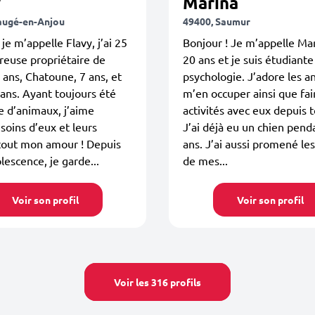
y
Marina
augé-en-Anjou
49400, Saumur
 je m’appelle Flavy, j’ai 25
Bonjour ! Je m’appelle Mari
reuse propriétaire de
20 ans et je suis étudiante
 ans, Chatoune, 7 ans, et
psychologie. J’adore les a
 ans. Ayant toujours été
m’en occuper ainsi que fai
 d’animaux, j’aime
activités avec eux depuis t
soins d’eux et leurs
J’ai déjà eu un chien pend
tout mon amour ! Depuis
ans. J’ai aussi promené le
escence, je garde...
de mes...
Voir son profil
Voir son profil
Voir les 316 profils