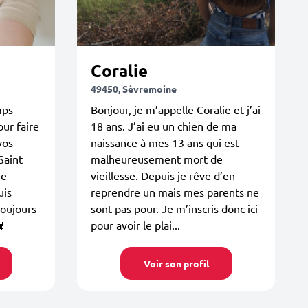
Coralie
49450, Sèvremoine
mps
Bonjour, je m’appelle Coralie et j’ai
our faire
18 ans. J’ai eu un chien de ma
vos
naissance à mes 13 ans qui est
Saint
malheureusement mort de
me
vieillesse. Depuis je rêve d’en
uis
reprendre un mais mes parents ne
toujours
sont pas pour. Je m’inscris donc ici

pour avoir le plai...
Voir son profil