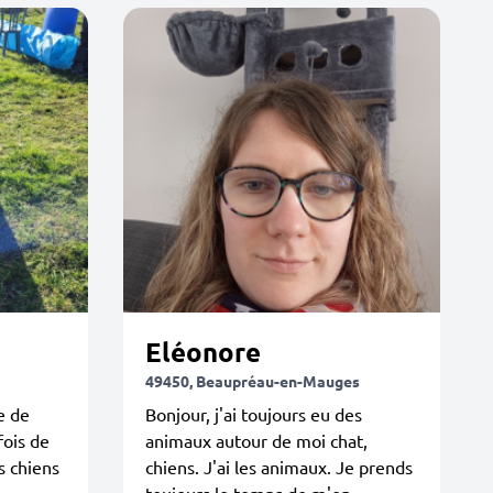
Eléonore
49450, Beaupréau-en-Mauges
e de
Bonjour, j'ai toujours eu des
fois de
animaux autour de moi chat,
s chiens
chiens. J'ai les animaux. Je prends
toujours le temps de m'en