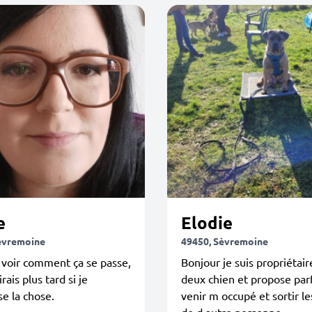
e
Elodie
èvremoine
49450, Sèvremoine
 voir comment ça se passe,
Bonjour je suis propriétair
rais plus tard si je
deux chien et propose par
se la chose.
venir m occupé et sortir le
de d autre personne