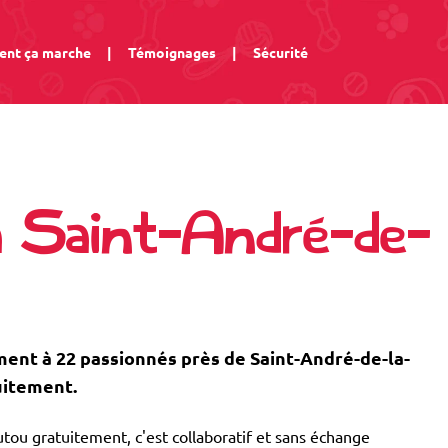
nt ça marche
|
Témoignages
|
Sécurité
à Saint-André-de-
nt à 22 passionnés près de Saint-André-de-la-
uitement.
tou gratuitement, c'est collaboratif et sans échange