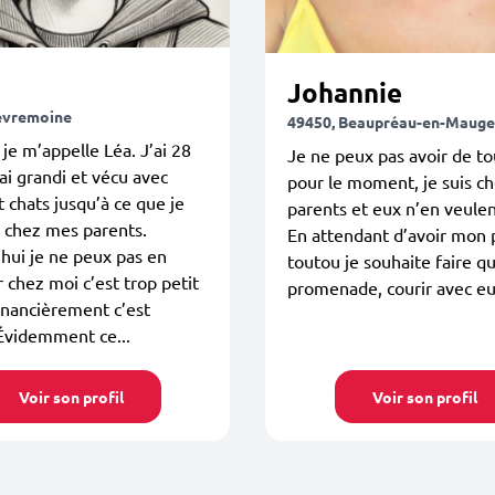
Johannie
èvremoine
49450, Beaupréau-en-Mauge
 je m’appelle Léa. J’ai 28
Je ne peux pas avoir de t
’ai grandi et vécu avec
pour le moment, je suis c
t chats jusqu’à ce que je
parents et eux n’en veulen
 chez mes parents.
En attendant d’avoir mon 
hui je ne peux pas en
toutou je souhaite faire q
r chez moi c’est trop petit
promenade, courir avec eux
inancièrement c’est
 Évidemment ce...
Voir son profil
Voir son profil