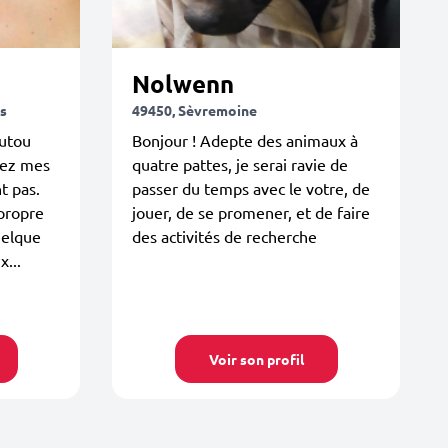
Nolwenn
s
49450, Sèvremoine
outou
Bonjour ! Adepte des animaux à
hez mes
quatre pattes, je serai ravie de
t pas.
passer du temps avec le votre, de
propre
jouer, de se promener, et de faire
uelque
des activités de recherche
...
Voir son profil