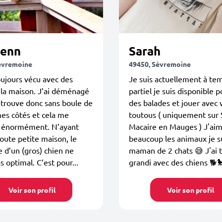
enn
Sarah
èvremoine
49450, Sèvremoine
ujours vécu avec des
Je suis actuellement à te
 la maison. J’ai déménagé
partiel je suis disponible p
trouve donc sans boule de
des balades et jouer avec 
mes côtés et cela me
toutous ( uniquement sur 
énormément. N’ayant
Macaire en Mauges ) J'ai
oute petite maison, le
beaucoup les animaux je s
e d’un (gros) chien ne
maman de 2 chats 😅 J'ai 
s optimal. C’est pour...
grandi avec des chiens 🐕
Voir son profil
Voir son profil