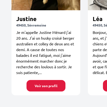
Justine
Léa
49450, Sèvremoine
49450, S
Je m'appelle Justine Ménard j'ai
Bonjour,
20 ans. J'ai un husky croisé berger
ans, et j
australien et colley de deux ans et
chiens e
demi. A cause de toutes nos
parte de
balades il est fatigué, moi j'aime
Aujourd’
énormément marcher donc je
avoir, ca
recherche des loulous à sortir. Je
et que f
suis patiente,...
délicat.
Voir son profil