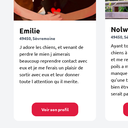
Nolw
Emilie
49450, S
49450, Sèvremoine
Ayant to
J adore les chiens, et venant de
chiens à
perdre le mien j aimerais
et me re
beaucoup reprendre contact avec
poils a 
eux et je me ferais un plaisir de
manque 
sortir avec eux et leur donner
qu’une t
toute l attention qu il merite.
bien êtr
serait pa
Voir son profil