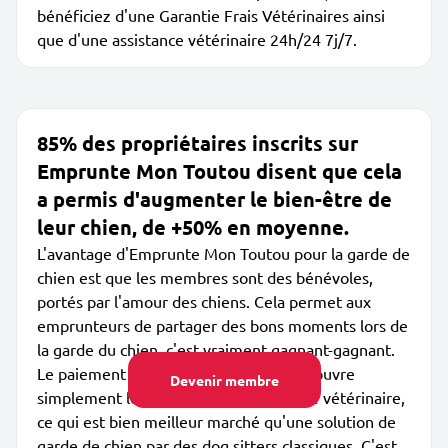
bénéficiez d'une Garantie Frais Vétérinaires ainsi
que d'une assistance vétérinaire 24h/24 7j/7.
85% des propriétaires inscrits sur
Emprunte Mon Toutou disent que cela
a permis d'augmenter le bien-être de
leur chien, de +50% en moyenne.
L'avantage d'Emprunte Mon Toutou pour la garde de
chien est que les membres sont des bénévoles,
portés par l'amour des chiens. Cela permet aux
emprunteurs de partager des bons moments lors de
la garde du chien, c'est vraiment gagnant-gagnant.
Le paiement de l'abonnement annuel couvre
Devenir membre
simplement les garanties et l'assistance vétérinaire,
ce qui est bien meilleur marché qu'une solution de
garde de chien par des dog sitters classiques. C'est