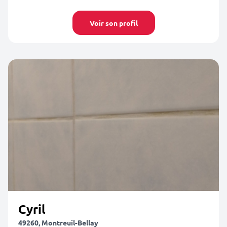
Voir son profil
Cyril
49260, Montreuil-Bellay