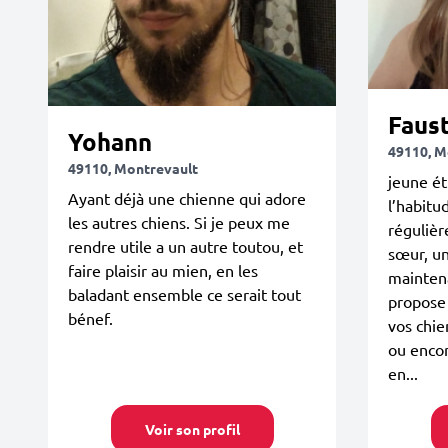
Faus
Yohann
49110, M
49110, Montrevault
jeune ét
Ayant déjà une chienne qui adore
l’habitu
les autres chiens. Si je peux me
régulièr
rendre utile a un autre toutou, et
sœur, un
faire plaisir au mien, en les
mainten
baladant ensemble ce serait tout
propose 
bénef.
vos chie
ou enco
en...
Voir son profil