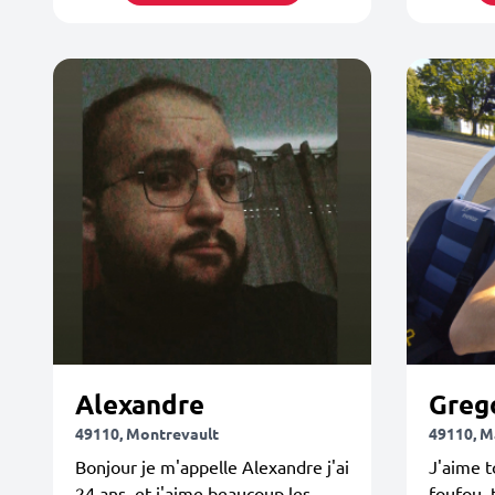
Alexandre
Greg
49110, Montrevault
49110, M
Bonjour je m'appelle Alexandre j'ai
J'aime to
24 ans, et j'aime beaucoup les
foufou, 