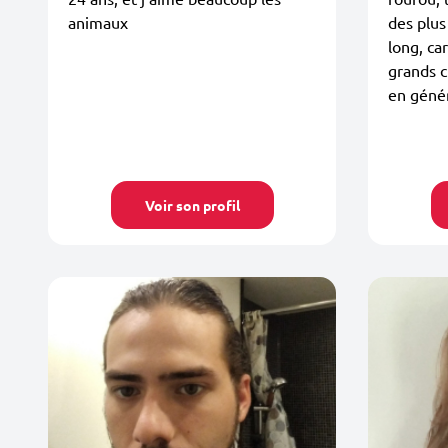
animaux
des plus
long, car
grands c
en génér
Voir son profil