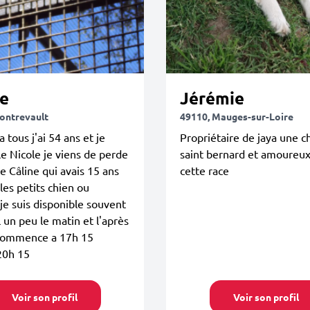
le
Jérémie
ontrevault
49110, Mauges-sur-Loire
 tous j'ai 54 ans et je
Propriétaire de jaya une c
e Nicole je viens de perde
saint bernard et amoureu
e Câline qui avais 15 ans
cette race
 les petits chien ou
je suis disponible souvent
l un peu le matin et l'après
 commence a 17h 15
20h 15
Voir son profil
Voir son profil