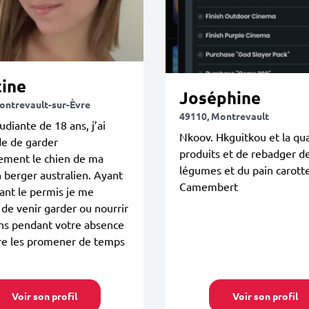
tine
Joséphine
ontrevault-sur-Èvre
49110, Montrevault
udiante de 18 ans, j’ai
Nkoov. Hkguitkou et la qua
de de garder
produits et de rebadger d
ement le chien de ma
légumes et du pain carotte
 berger australien. Ayant
Camembert
ant le permis je me
de venir garder ou nourrir
ns pendant votre absence
re les promener de temps
Voir son profil
Voir son profil