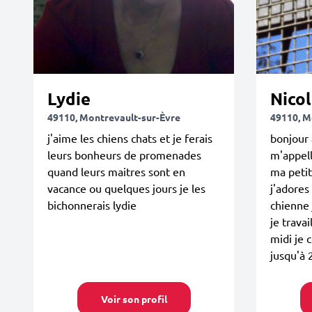
Lydie
Nico
49110, Montrevault-sur-Èvre
49110, M
j'aime les chiens chats et je ferais
bonjour a
leurs bonheurs de promenades
m'appell
quand leurs maitres sont en
ma petit
vacance ou quelques jours je les
j'adores
bichonnerais lydie
chienne 
je travai
midi je
jusqu'à 
Voir son profil