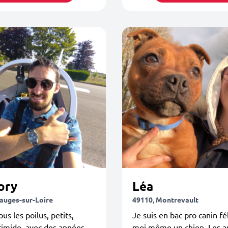
ory
Léa
auges-sur-Loire
49110, Montrevault
us les poilus, petits,
Je suis en bac pro canin féli
timide, avec des années,
moi même un chien. Les 