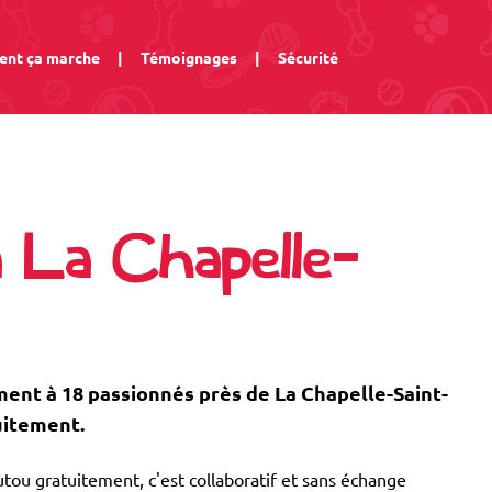
nt ça marche
|
Témoignages
|
Sécurité
à La Chapelle-
nt à 18 passionnés près de La Chapelle-Saint-
uitement.
tou gratuitement, c'est collaboratif et sans échange