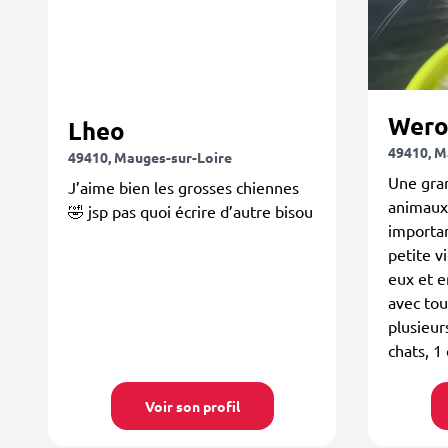
Wero
Lheo
49410, M
49410, Mauges-sur-Loire
Une gra
J’aime bien les grosses chiennes
animaux,
🤣 jsp pas quoi écrire d’autre bisou
importan
petite vi
eux et 
avec tout
plusieur
chats, 1 
Voir son profil