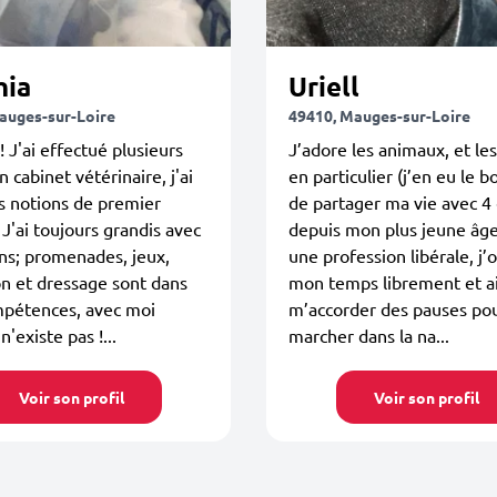
hia
Uriell
auges-sur-Loire
49410, Mauges-sur-Loire
! J'ai effectué plusieurs
J’adore les animaux, et le
n cabinet vétérinaire, j'ai
en particulier (j’en eu le 
s notions de premier
de partager ma vie avec 4
 J'ai toujours grandis avec
depuis mon plus jeune âge
ns; promenades, jeux,
une profession libérale, j’
n et dressage sont dans
mon temps librement et 
pétences, avec moi
m’accorder des pauses po
n'existe pas !...
marcher dans la na...
Voir son profil
Voir son profil