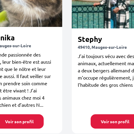
nika
Stephy
auges-sur-Loire
49410, Mauges-sur-Loire
nde passionnée des
J’ai toujours vécu avec de
 leur bien-être est aussi
animaux, actuellement m
t que le nôtre et leur
a deux bergers allemand d
e aussi. Il faut veiller sur
m’occupe régulièrement, j
en prendre soin comme
l’habitude des gros chiens
 être vivant ! J’ai
s animaux chez moi 4
chien et d’autres N...
Voir son profil
Voir son profil