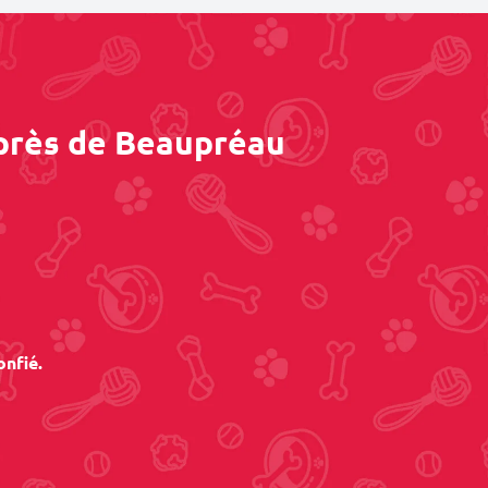
 près de Beaupréau
onfié.