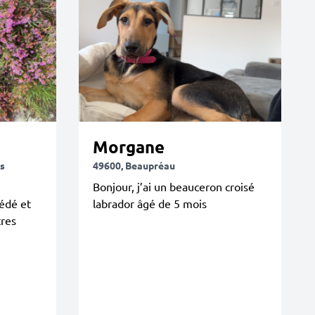
Morgane
s
49600, Beaupréau
Bonjour, j’ai un beauceron croisé
édé et
labrador âgé de 5 mois
tres