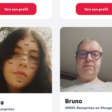
Voir son profil
Voir son profil
Bruno
a
49600, Beaupréau-en-Mauge
eaupréau