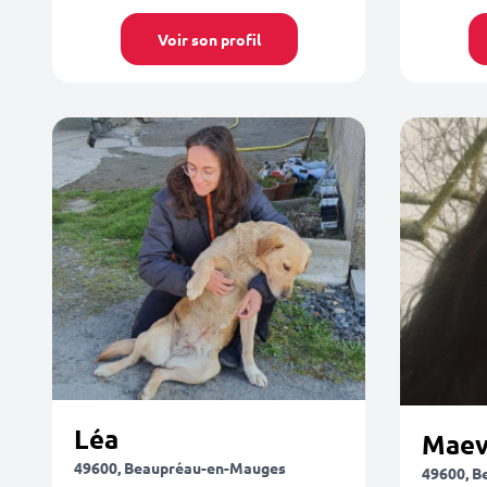
Voir son profil
Léa
Maev
49600, Beaupréau-en-Mauges
49600, B