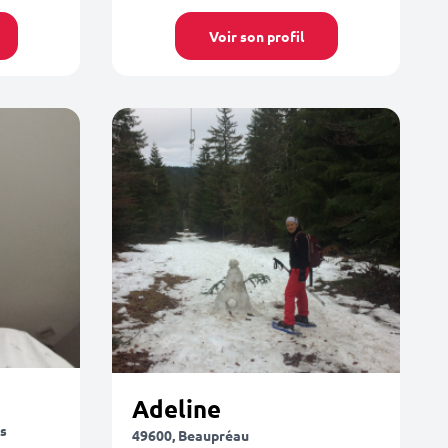
Voir son profil
Adeline
s
49600, Beaupréau