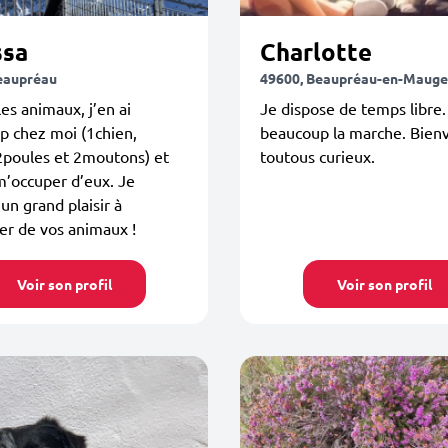
ssa
Charlotte
eaupréau
49600, Beaupréau-en-Mauge
les animaux, j’en ai
Je dispose de temps libre.
p chez moi (1chien,
beaucoup la marche. Bien
2poules et 2moutons) et
toutous curieux.
m’occuper d’eux. Je
un grand plaisir à
er de vos animaux !
Voir son profil
Voir son profil