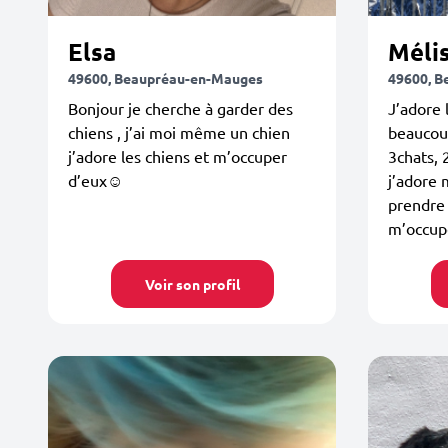
Elsa
Méli
49600, Beaupréau-en-Mauges
49600, B
Bonjour je cherche à garder des
J’adore 
chiens , j’ai moi même un chien
beaucou
j’adore les chiens et m’occuper
3chats, 
d’eux☺️
j’adore 
prendre 
m’occup
Voir son profil