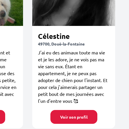
Célestine
49700, Doué-la-Fontaine
nt et
J'ai eu des animaux toute ma vie
e me
et je les adore, je ne vois pas ma
 un
vie sans eux. Étant en
use des
appartement, je ne peux pas
 petite,
adopter de chien pour l'instant. Et
rvice en
pour cela j'aimerais partager un
it avec
petit bout de mes journées avec
l'un d'entre vous 🥰
Voir son profil