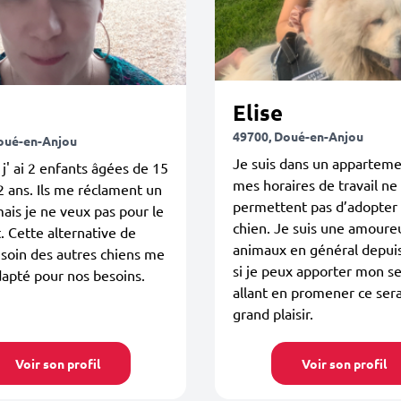
Elise
e
49700, Doué-en-Anjou
oué-en-Anjou
Je suis dans un apparteme
 j' ai 2 enfants âgées de 15
mes horaires de travail n
2 ans. Ils me réclament un
permettent pas d’adopter
ais je ne veux pas pour le
chien. Je suis une amoure
 Cette alternative de
animaux en général depuis
soin des autres chiens me
si je peux apporter mon se
dapté pour nos besoins.
allant en promener ce sera
grand plaisir.
Voir son profil
Voir son profil