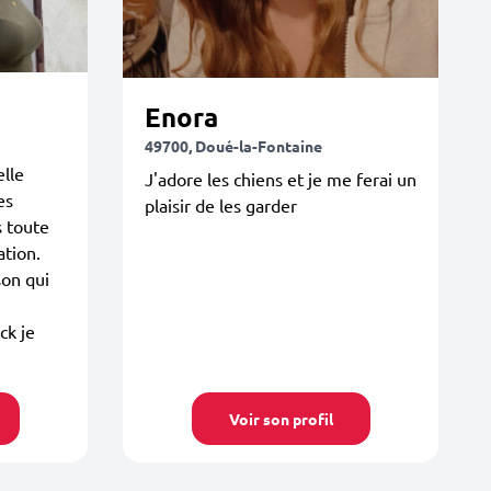
Enora
49700, Doué-la-Fontaine
elle
J'adore les chiens et je me ferai un
es
plaisir de les garder
s toute
ation.
son qui
ck je
Voir son profil