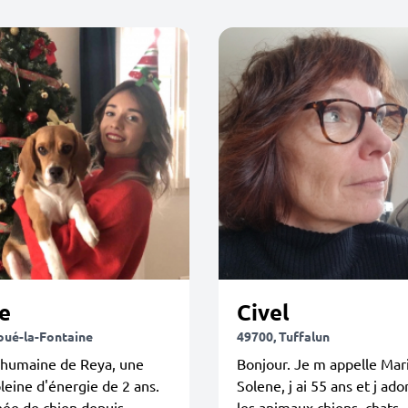
e
Civel
oué-la-Fontaine
49700, Tuffalun
l'humaine de Reya, une
Bonjour. Je m appelle Mar
leine d'énergie de 2 ans.
Solene, j ai 55 ans et j ado
née de chien depuis
les animaux chiens, chats, .