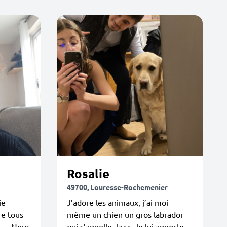
Rosalie
49700, Louresse-Rochemenier
ie
J’adore les animaux, j’ai moi
re tous
même un chien un gros labrador
.... Nous
qui s’appelle Jazz. Je lui apporte