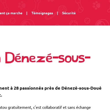
nt ça marche
|
Témoignages
|
Sécurité
à Dénezé-sous-
ent à 28 passionnés près de Dénezé-sous-Doué
.
tou gratuitement, c'est collaboratif et sans échange