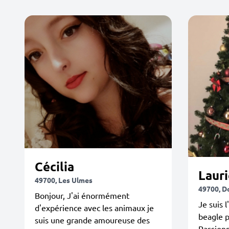
Cécilia
Lauri
49700, Les Ulmes
49700, D
Bonjour, J'ai énormément
Je suis 
d'expérience avec les animaux je
beagle p
suis une grande amoureuse des
Passion