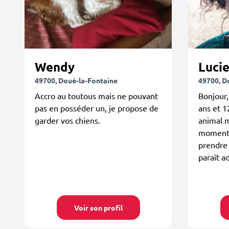
Wendy
Luci
49700, Doué-la-Fontaine
49700, D
Accro au toutous mais ne pouvant
Bonjour,
pas en posséder un, je propose de
ans et 1
garder vos chiens.
animal m
moment.
prendre 
paraît a
Voir son profil