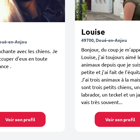
Louise
49700, Doué-en-Anjou
oué-en-Anjou
Bonjour, du coup je m’app
achante avec les chiens. Je
Louise, j’ai toujours aimé l
ccuper d'eux en toute
animaux depuis que je sui
ance .
petite et j’ai fait de l’équit
J’ai trois animaux à la mai
sont trois petits chiens, un
labrador, un teckel et un ja
vais très souvent...
Voir son profil
Voir son profil