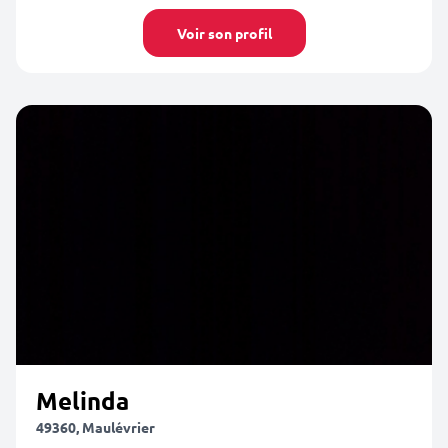
Voir son profil
Melinda
49360, Maulévrier