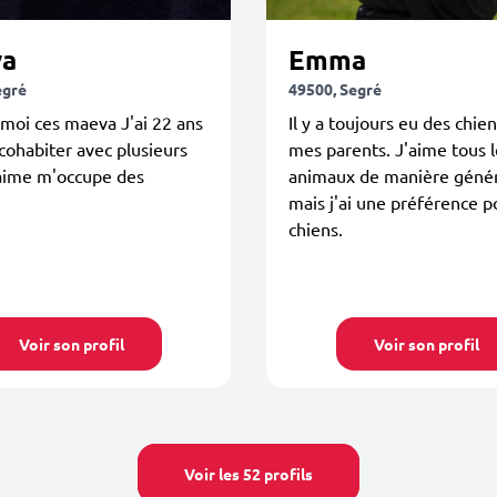
a
Emma
egré
49500, Segré
moi ces maeva J'ai 22 ans
Il y a toujours eu des chie
à cohabiter avec plusieurs
mes parents. J'aime tous l
'aime m'occupe des
animaux de manière géné
mais j'ai une préférence p
chiens.
Voir son profil
Voir son profil
Voir les 52 profils