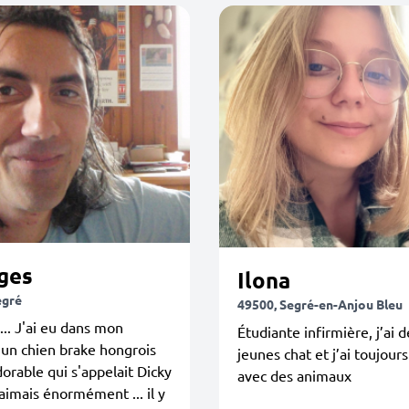
ges
Ilona
egré
49500, Segré-en-Anjou Bleu
... J'ai eu dans mon
Étudiante infirmière, j’ai 
un chien brake hongrois
jeunes chat et j’ai toujour
dorable qui s'appelait Dicky
avec des animaux
'aimais énormément ... il y