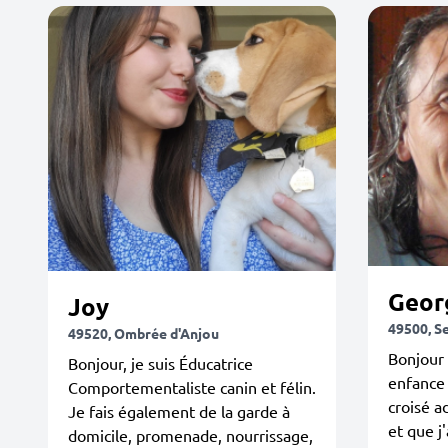
Geor
Joy
49500, S
49520, Ombrée d'Anjou
Bonjour 
Bonjour, je suis Éducatrice
enfance 
Comportementaliste canin et félin.
croisé a
Je fais également de la garde à
et que j
domicile, promenade, nourrissage,