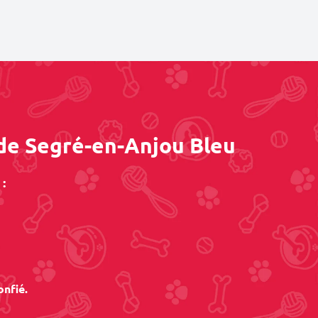
 de Segré-en-Anjou Bleu
:
onfié.