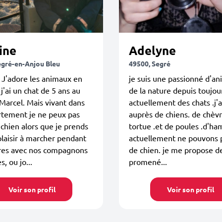
ine
Adelyne
egré-en-Anjou Bleu
49500, Segré
 J'adore les animaux en
je suis une passionné d'a
 j'ai un chat de 5 ans au
de la nature depuis toujour
arcel. Mais vivant dans
actuellement des chats .j'a
rtement je ne peux pas
auprès de chiens. de chèvr
 chien alors que je prends
tortue .et de poules .d'ham
plaisir à marcher pendant
actuellement ne pouvons p
res avec nos compagnons
de chien. je me propose d
s, ou jo...
promené...
Voir son profil
Voir son profil