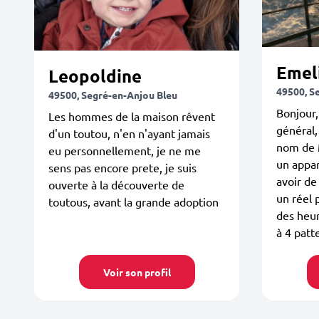
Emel
Leopoldine
49500, S
49500, Segré-en-Anjou Bleu
Bonjour,
Les hommes de la maison rêvent
général,
d'un toutou, n'en n'ayant jamais
nom de M
eu personnellement, je ne me
un appa
sens pas encore prete, je suis
avoir de
ouverte à la découverte de
un réel 
toutous, avant la grande adoption
des heu
à 4 patte
Voir son profil