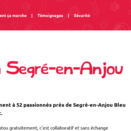
nt ça marche
|
Témoignages
|
Sécurité
à Segré-en-Anjou
ent à 52 passionnés près de Segré-en-Anjou Bleu
.
tou gratuitement, c'est collaboratif et sans échange