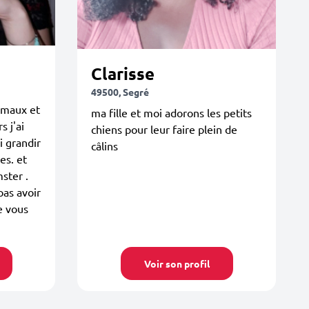
Clarisse
49500, Segré
nimaux et
ma fille et moi adorons les petits
s j'ai
chiens pour leur faire plein de
i grandir
câlins
es. et
ster .
as avoir
e vous
Voir son profil