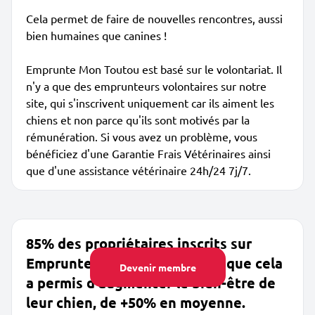
Cela permet de faire de nouvelles rencontres, aussi
bien humaines que canines !
Emprunte Mon Toutou est basé sur le volontariat. Il
n'y a que des emprunteurs volontaires sur notre
site, qui s'inscrivent uniquement car ils aiment les
chiens et non parce qu'ils sont motivés par la
rémunération. Si vous avez un problème, vous
bénéficiez d'une Garantie Frais Vétérinaires ainsi
que d'une assistance vétérinaire 24h/24 7j/7.
85% des propriétaires inscrits sur
Emprunte Mon Toutou disent que cela
Devenir membre
a permis d'augmenter le bien-être de
leur chien, de +50% en moyenne.