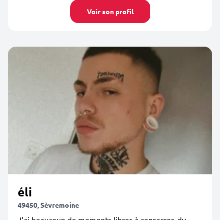
Voir son profil
éli
49450, Sèvremoine
J’ai beaucoup de moments libres à consacrer, du