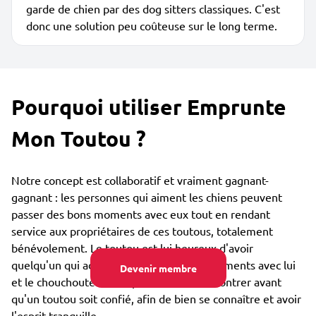
garde de chien par des dog sitters classiques. C'est
donc une solution peu coûteuse sur le long terme.
Pourquoi utiliser Emprunte
Mon Toutou ?
Notre concept est collaboratif et vraiment gagnant-
gagnant : les personnes qui aiment les chiens peuvent
passer des bons moments avec eux tout en rendant
service aux propriétaires de ces toutous, totalement
bénévolement. Le toutou est lui heureux d'avoir
quelqu'un qui adore partager des bons moments avec lui
Devenir membre
et le chouchouter. Vous pouvez vous rencontrer avant
qu'un toutou soit confié, afin de bien se connaître et avoir
l'esprit tranquille.